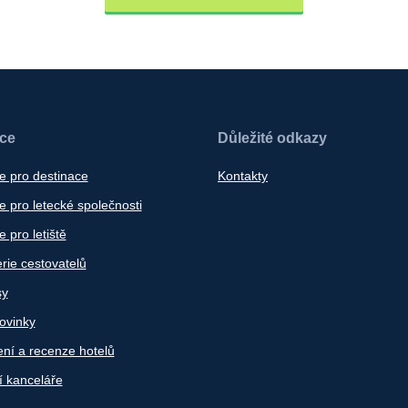
ace
Důležité odkazy
e pro destinace
Kontakty
 pro letecké společnosti
 pro letiště
rie cestovatelů
sy
ovinky
ní a recenze hotelů
í kanceláře