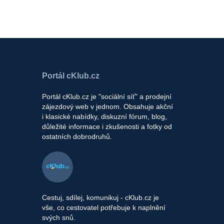
Portál cKlub.cz
Portál cKlub.cz je "sociální síť" a prodejní
zájezdový web v jednom. Obsahuje akční
i klasické nabídky, diskuzní fórum, blog,
důležité informace i zkušenosti a fotky od
ostatních dobrodruhů.
Cestuj, sdílej, komunikuj - cKlub.cz je
vše, co cestovatel potřebuje k naplnění
svých snů.