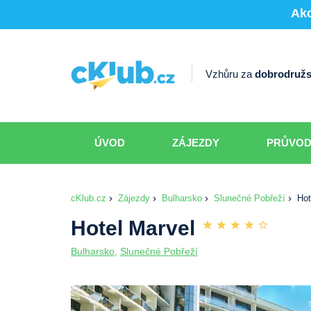
Akc
Vzhůru za
dobrodružs
ÚVOD
ZÁJEZDY
PRŮVO
cKlub.cz
Zájezdy
Bulharsko
Slunečné Pobřeží
Hot
Hotel Marvel
Bulharsko
,
Slunečné Pobřeží