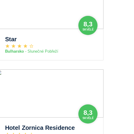
8,3
SKVĚLÉ
Star
Bulharsko
- Slunečné Pobřeží
8,3
SKVĚLÉ
Hotel Zornica Residence