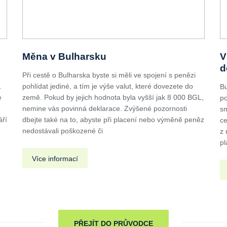
Měna v Bulharsku
V
d
Při cestě o Bulharska byste si měli ve spojení s penězi
.
pohlídat jediné, a tím je výše valut, které dovezete do
Bu
e
země. Pokud by jejich hodnota byla vyšší jak 8 000 BGL,
po
nemine vás povinná deklarace. Zvýšené pozornosti
sm
áří
dbejte také na to, abyste při placení nebo výměně peněz
ce
nedostávali poškozené či
z 
pl
Více informací
PŘEJÍT DO PRŮVODCE