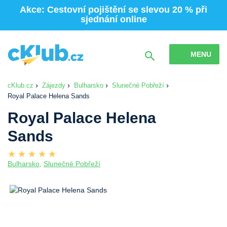
Akce: Cestovní pojištění se slevou 20 % při
sjednání online
MENU
cKlub.cz
Zájezdy
Bulharsko
Slunečné Pobřeží
Royal Palace Helena Sands
Royal Palace Helena
Sands
Bulharsko
,
Slunečné Pobřeží