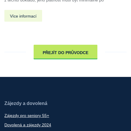
z těchto dokladů, jeho platnost musí být minimálně po
Více informací
PŘEJÍT DO PRŮVODCE
Zájezdy a dovolená
Zájezdy pro seniory 55+
Dovolená a zájezdy 2024