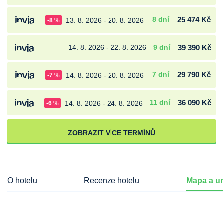
8 dní
25 474 Kč
13. 8. 2026 - 20. 8. 2026
-8 %
14. 8. 2026 - 22. 8. 2026
9 dní
39 390 Kč
7 dní
29 790 Kč
14. 8. 2026 - 20. 8. 2026
-7 %
11 dní
36 090 Kč
14. 8. 2026 - 24. 8. 2026
-6 %
ZOBRAZIT VÍCE TERMÍNŮ
O hotelu
Recenze hotelu
Mapa a um