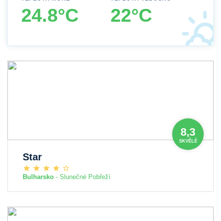
24.8°C
22°C
8,3
SKVĚLÉ
Star
Bulharsko
- Slunečné Pobřeží