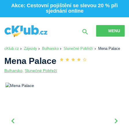
Akce: Cestovní pojištění se slevou 20 % při
sjednání online
MENU
cKlub.cz
Zájezdy
Bulharsko
Slunečné Pobřeží
Mena Palace
Mena Palace
Bulharsko
,
Slunečné Pobřeží