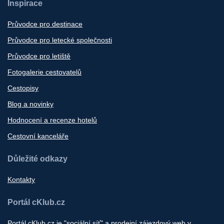
Inspirace
Průvodce pro destinace
Průvodce pro letecké společnosti
Průvodce pro letiště
Fotogalerie cestovatelů
Cestopisy
Blog a novinky
Hodnocení a recenze hotelů
Cestovní kanceláře
Důležité odkazy
Kontakty
Portál cKlub.cz
Portál cKlub.cz je "sociální síť" a prodejní zájezdový web v