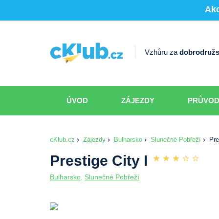
Akc
Vzhůru za
dobrodružs
ÚVOD
ZÁJEZDY
PRŮVO
cKlub.cz
Zájezdy
Bulharsko
Slunečné Pobřeží
Pre
Prestige City I
Bulharsko
,
Slunečné Pobřeží