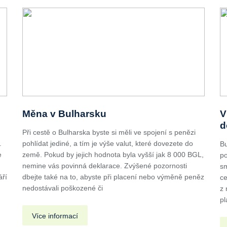
Měna v Bulharsku
V
d
Při cestě o Bulharska byste si měli ve spojení s penězi
.
pohlídat jediné, a tím je výše valut, které dovezete do
Bu
e
země. Pokud by jejich hodnota byla vyšší jak 8 000 BGL,
po
nemine vás povinná deklarace. Zvýšené pozornosti
sm
áří
dbejte také na to, abyste při placení nebo výměně peněz
ce
nedostávali poškozené či
z 
pl
Více informací