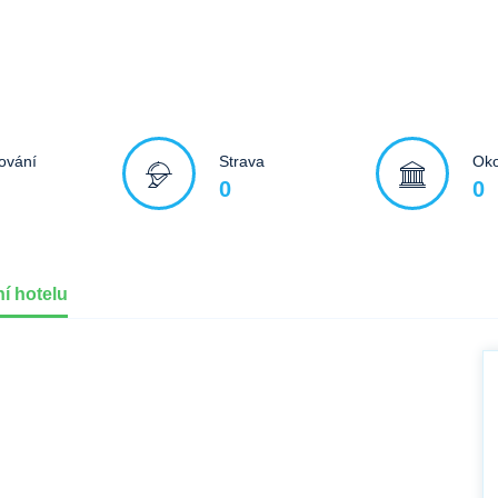
ování
Strava
Oko
0
0
í hotelu