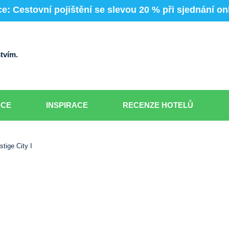
e: Cestovní pojištění se slevou 20 % při sjednání on
tvím.
DCE
INSPIRACE
RECENZE HOTELŮ
stige City I