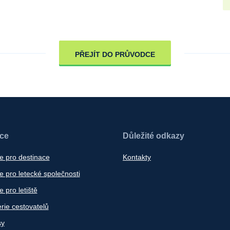
PŘEJÍT DO PRŮVODCE
ace
Důležité odkazy
e pro destinace
Kontakty
 pro letecké společnosti
 pro letiště
rie cestovatelů
sy