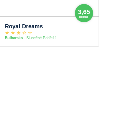
3,65
DOBRÉ
Royal Dreams
Bulharsko
- Slunečné Pobřeží