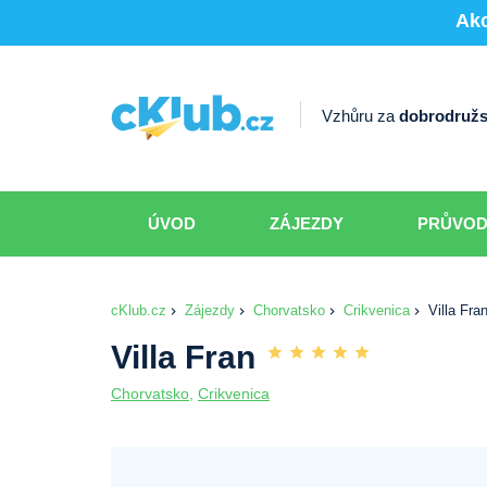
Akc
Vzhůru za
dobrodružs
ÚVOD
ZÁJEZDY
PRŮVO
cKlub.cz
Zájezdy
Chorvatsko
Crikvenica
Villa Fra
Villa Fran
Chorvatsko
,
Crikvenica