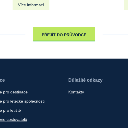
Více informací
PŘEJÍT DO PRŮVODCE
ace
Důležité odkazy
e pro destinace
Kontakty
 pro letecké společnosti
 pro letiště
rie cestovatelů