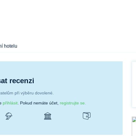
í hotelu
at recenzi
atelům při výběru dovolené.
se
přihlásit
. Pokud nemáte účet,
registrujte se.