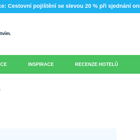
e: Cestovní pojištění se slevou 20 % při sjednání on
tvím.
DCE
INSPIRACE
RECENZE HOTELŮ
n