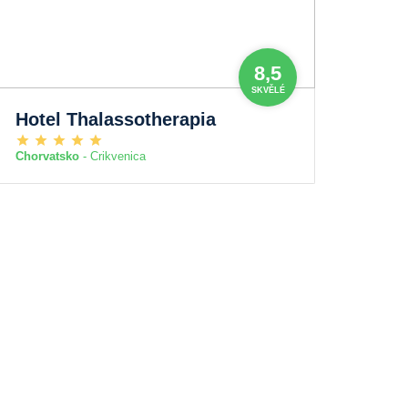
8,5
SKVĚLÉ
Hotel Thalassotherapia
Chorvatsko
- Crikvenica