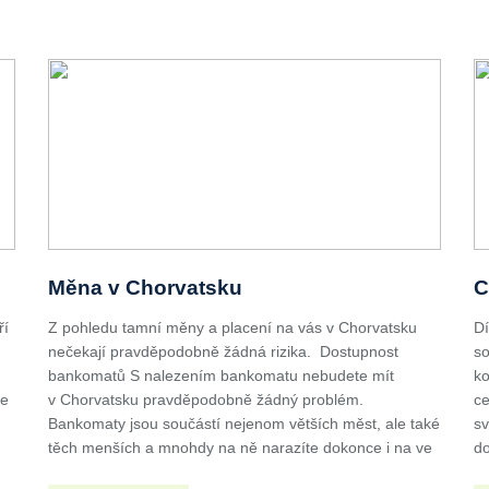
Měna v Chorvatsku
C
ří
Z pohledu tamní měny a placení na vás v Chorvatsku
Dí
nečekají pravděpodobně žádná rizika. Dostupnost
so
u
bankomatů S nalezením bankomatu nebudete mít
ko
de
v Chorvatsku pravděpodobně žádný problém.
ce
Bankomaty jsou součástí nejenom větších měst, ale také
sv
těch menších a mnohdy na ně narazíte dokonce i na ve
do