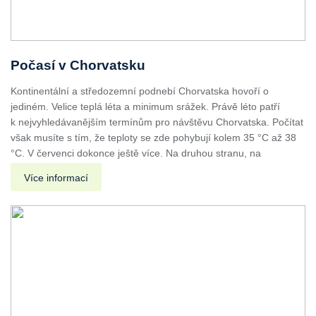
Počasí v Chorvatsku
Kontinentální a středozemní podnebí Chorvatska hovoří o
jediném. Velice teplá léta a minimum srážek. Právě léto patří
k nejvyhledávanějším termínům pro návštěvu Chorvatska. Počítat
však musíte s tím, že teploty se zde pohybují kolem 35 °C až 38
°C. V červenci dokonce ještě více. Na druhou stranu, na
Více informací