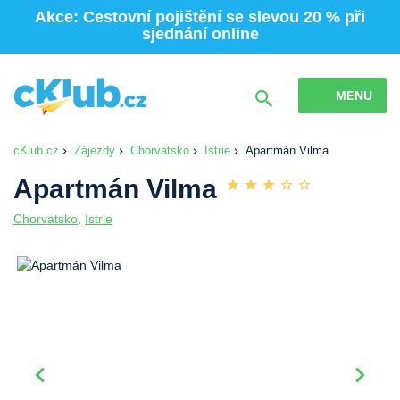
Akce: Cestovní pojištění se slevou 20 % při
sjednání online
MENU
cKlub.cz
Zájezdy
Chorvatsko
Istrie
Apartmán Vilma
Apartmán Vilma
Chorvatsko
,
Istrie