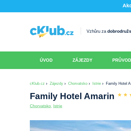
Akc
Vzhůru za
dobrodružs
ÚVOD
ZÁJEZDY
PRŮVO
cKlub.cz
Zájezdy
Chorvatsko
Istrie
Family Hotel 
Family Hotel Amarin
Chorvatsko
,
Istrie