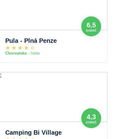
6,5
DOBRÉ
Pula - Plná Penze
Chorvatsko
- Istrie
4,3
DOBRÉ
Camping Bi Village