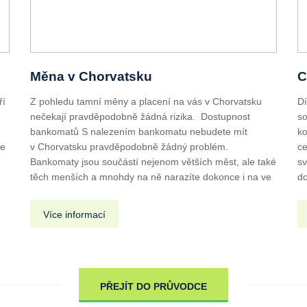
Měna v Chorvatsku
C
ří
Z pohledu tamní měny a placení na vás v Chorvatsku
Dí
nečekají pravděpodobně žádná rizika. Dostupnost
so
u
bankomatů S nalezením bankomatu nebudete mít
ko
de
v Chorvatsku pravděpodobně žádný problém.
ce
Bankomaty jsou součástí nejenom větších měst, ale také
sv
těch menších a mnohdy na ně narazíte dokonce i na ve
do
Více informací
PŘEJÍT DO PRŮVODCE