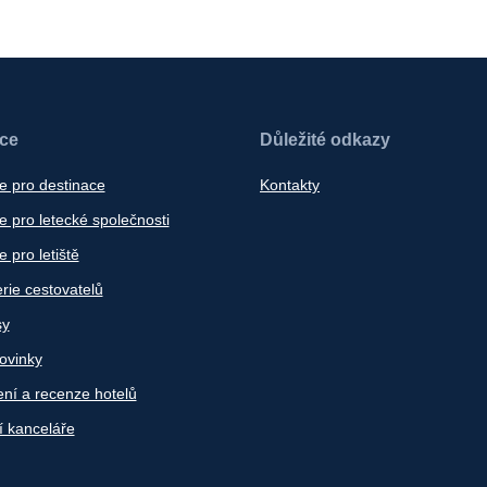
ace
Důležité odkazy
e pro destinace
Kontakty
 pro letecké společnosti
 pro letiště
rie cestovatelů
sy
ovinky
ní a recenze hotelů
í kanceláře