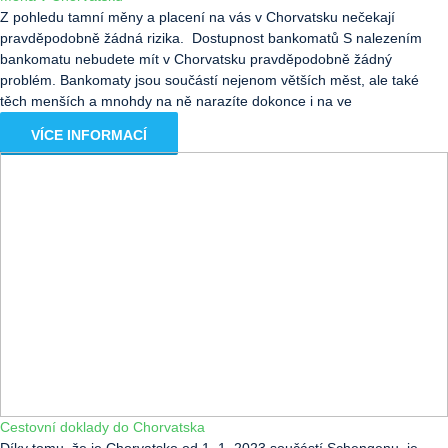
Z pohledu tamní měny a placení na vás v Chorvatsku nečekají
pravděpodobně žádná rizika. Dostupnost bankomatů S nalezením
bankomatu nebudete mít v Chorvatsku pravděpodobně žádný
problém. Bankomaty jsou součástí nejenom větších měst, ale také
těch menších a mnohdy na ně narazíte dokonce i na ve
VÍCE INFORMACÍ
Cestovní doklady do Chorvatska
Díky tomu, že je Chorvatsko od 1. 1. 2023 součástí Schengenu, je