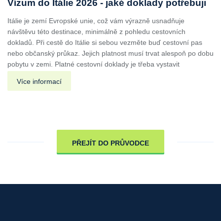
Vízum do Itálie 2026 - jaké doklady potřebuji
Itálie je zemí Evropské unie, což vám výrazně usnadňuje
návštěvu této destinace, minimálně z pohledu cestovních
dokladů. Při cestě do Itálie si sebou vezměte buď cestovní pas
nebo občanský průkaz. Jejich platnost musí trvat alespoň po dobu
pobytu v zemi. Platné cestovní doklady je třeba vystavit
Více informací
PŘEJÍT DO PRŮVODCE