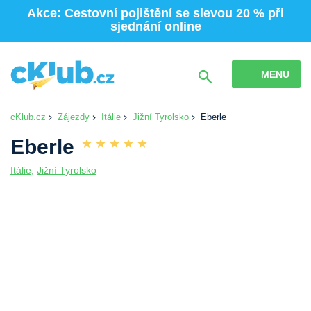
Akce: Cestovní pojištění se slevou 20 % při
sjednání online
MENU
cKlub.cz
Zájezdy
Itálie
Jižní Tyrolsko
Eberle
Eberle
Itálie
,
Jižní Tyrolsko