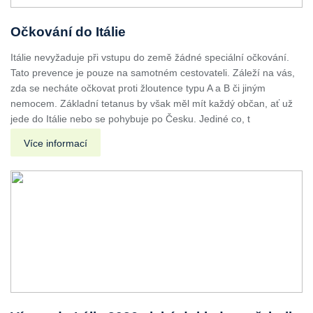
Očkování do Itálie
Itálie nevyžaduje při vstupu do země žádné speciální očkování.
Tato prevence je pouze na samotném cestovateli. Záleží na vás,
zda se necháte očkovat proti žloutence typu A a B či jiným
nemocem. Základní tetanus by však měl mít každý občan, ať už
jede do Itálie nebo se pohybuje po Česku. Jediné co, t
Více informací