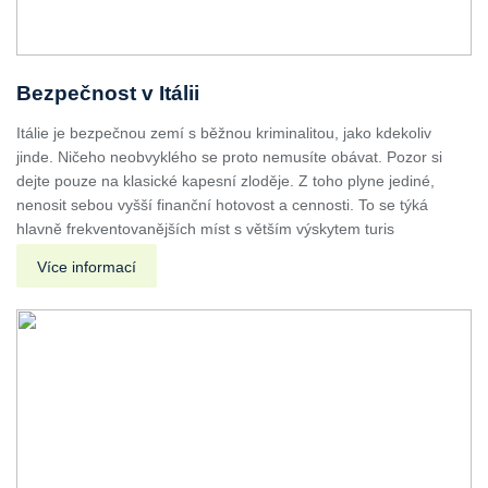
Bezpečnost v Itálii
Itálie je bezpečnou zemí s běžnou kriminalitou, jako kdekoliv
jinde. Ničeho neobvyklého se proto nemusíte obávat. Pozor si
dejte pouze na klasické kapesní zloděje. Z toho plyne jediné,
nenosit sebou vyšší finanční hotovost a cennosti. To se týká
hlavně frekventovanějších míst s větším výskytem turis
Více informací