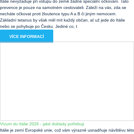
Itálie nevyžaduje při vstupu do země žádné speciální očkování. Tato
prevence je pouze na samotném cestovateli. Záleží na vás, zda se
necháte očkovat proti žloutence typu A a B či jiným nemocem.
Základní tetanus by však měl mít každý občan, ať už jede do Itálie
nebo se pohybuje po Česku. Jediné co, t
VÍCE INFORMACÍ
Vízum do Itálie 2026 - jaké doklady potřebuji
Itálie je zemí Evropské unie, což vám výrazně usnadňuje návštěvu této