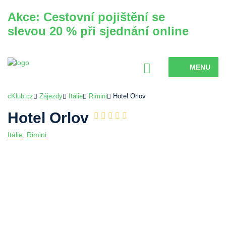
Akce: Cestovní pojištění se
slevou 20 % při sjednání online
MENU
cKlub.cz
Zájezdy
Itálie
Rimini
Hotel Orlov
Hotel Orlov
Itálie
,
Rimini