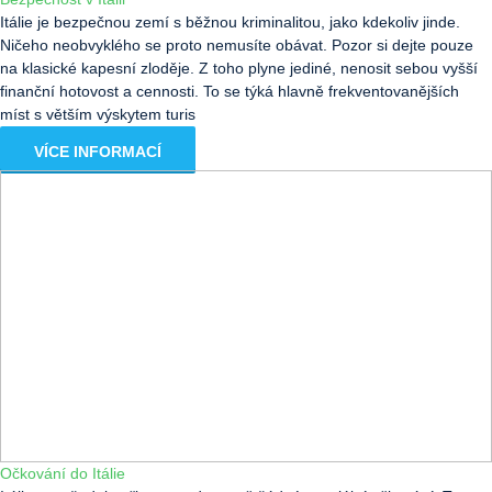
Itálie je bezpečnou zemí s běžnou kriminalitou, jako kdekoliv jinde.
Ničeho neobvyklého se proto nemusíte obávat. Pozor si dejte pouze
na klasické kapesní zloděje. Z toho plyne jediné, nenosit sebou vyšší
finanční hotovost a cennosti. To se týká hlavně frekventovanějších
míst s větším výskytem turis
VÍCE INFORMACÍ
Očkování do Itálie