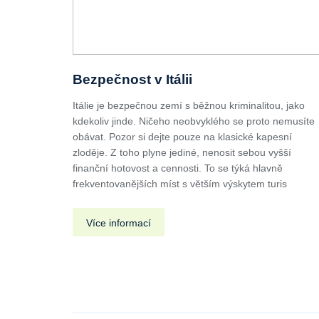
Bezpečnost v Itálii
Itálie je bezpečnou zemí s běžnou kriminalitou, jako
kdekoliv jinde. Ničeho neobvyklého se proto nemusíte
obávat. Pozor si dejte pouze na klasické kapesní
zloděje. Z toho plyne jediné, nenosit sebou vyšší
finanční hotovost a cennosti. To se týká hlavně
frekventovanějších míst s větším výskytem turis
Více informací