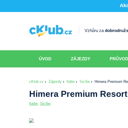
Akc
Vzhůru za
dobrodružs
ÚVOD
ZÁJEZDY
PRŮVO
cKlub.cz
Zájezdy
Itálie
Sicílie
Himera Premium Re
Himera Premium Resort
Itálie
,
Sicílie