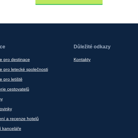
ace
Důležité odkazy
e pro destinace
Kontakty
 pro letecké společnosti
 pro letiště
rie cestovatelů
sy
ovinky
ní a recenze hotelů
í kanceláře