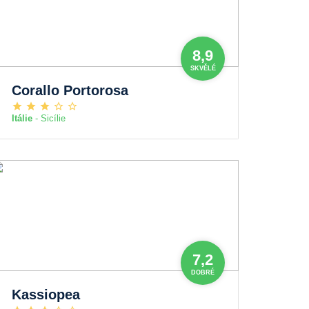
8,9
SKVĚLÉ
Corallo Portorosa
Itálie
- Sicílie
7,2
DOBRÉ
Kassiopea