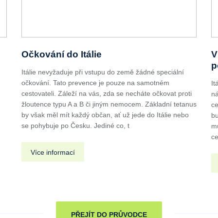
Očkování do Itálie
V
p
Itálie nevyžaduje při vstupu do země žádné speciální
očkování. Tato prevence je pouze na samotném
It
cestovateli. Záleží na vás, zda se necháte očkovat proti
ná
žloutence typu A a B či jiným nemocem. Základní tetanus
ce
by však měl mít každý občan, ať už jede do Itálie nebo
bu
se pohybuje po Česku. Jediné co, t
mu
ce
Více informací
PŘEJÍT DO PRŮVODCE