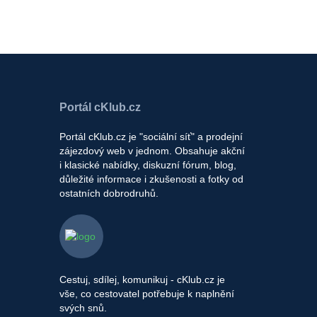
Portál cKlub.cz
Portál cKlub.cz je "sociální síť" a prodejní
zájezdový web v jednom. Obsahuje akční
i klasické nabídky, diskuzní fórum, blog,
důležité informace i zkušenosti a fotky od
ostatních dobrodruhů.
Cestuj, sdílej, komunikuj - cKlub.cz je
vše, co cestovatel potřebuje k naplnění
svých snů.