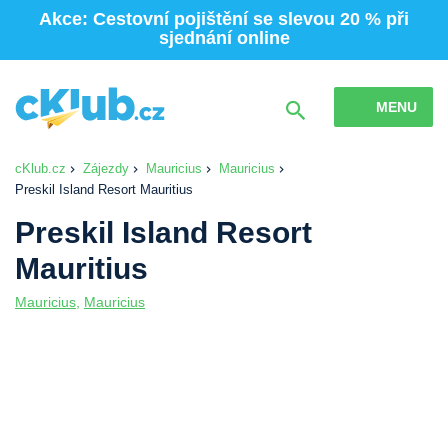
Akce: Cestovní pojištění se slevou 20 % při
sjednání online
MENU
cKlub.cz
Zájezdy
Mauricius
Mauricius
Preskil Island Resort Mauritius
Preskil Island Resort
Mauritius
Mauricius
,
Mauricius