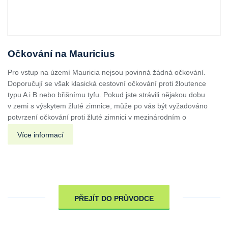
Očkování na Mauricius
Pro vstup na území Mauricia nejsou povinná žádná očkování.
Doporučují se však klasická cestovní očkování proti žloutence
typu A i B nebo břišnímu tyfu. Pokud jste strávili nějakou dobu
v zemi s výskytem žluté zimnice, může po vás být vyžadováno
potvrzení očkování proti žluté zimnici v mezinárodním o
Více informací
PŘEJÍT DO PRŮVODCE