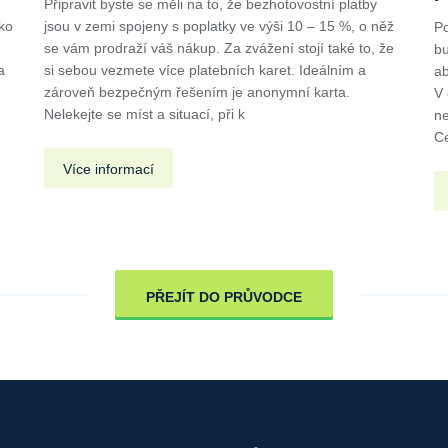
m
Připravit byste se měli na to, že bezhotovostní platby
ko
jsou v zemi spojeny s poplatky ve výši 10 – 15 %, o něž
Po
se vám prodraží váš nákup. Za zvážení stojí také to, že
bu
a
si sebou vezmete více platebních karet. Ideálním a
ab
zároveň bezpečným řešením je anonymní karta.
V 
Nelekejte se míst a situací, při k
ne
Ce
Více informací
PŘEJÍT DO PRŮVODCE