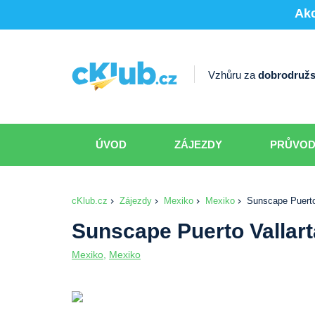
Akc
Vzhůru za
dobrodružs
ÚVOD
ZÁJEZDY
PRŮVO
cKlub.cz
Zájezdy
Mexiko
Mexiko
Sunscape Puerto
Sunscape Puerto Vallart
Mexiko
,
Mexiko