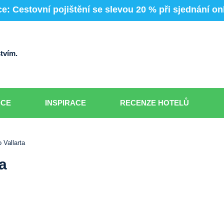
e: Cestovní pojištění se slevou 20 % při sjednání on
tvím.
DCE
INSPIRACE
RECENZE HOTELŮ
 Vallarta
a