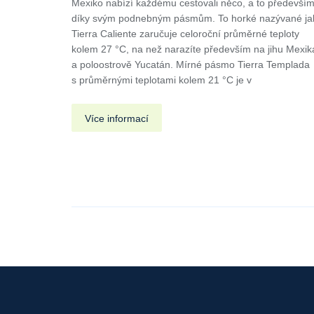
Mexiko nabízí každému cestovali něco, a to předevší
díky svým podnebným pásmům. To horké nazývané ja
Tierra Caliente zaručuje celoroční průměrné teploty
kolem 27 °C, na než narazíte především na jihu Mexik
a poloostrově Yucatán. Mírné pásmo Tierra Templada
s průměrnými teplotami kolem 21 °C je v
Více informací