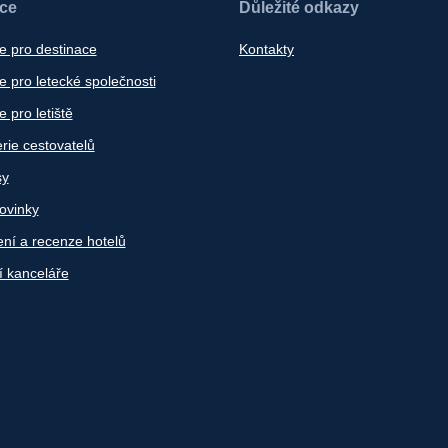
ace
Důležité odkazy
e pro destinace
Kontakty
 pro letecké společnosti
 pro letiště
rie cestovatelů
sy
ovinky
ní a recenze hotelů
í kanceláře