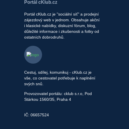
Portál cKlub.cz
Portál cKlub.cz je "sociální síť" a prodejní
zájezdový web v jednom. Obsahuje akční
i klasické nabídky, diskuzní fórum, blog,
důležité informace i zkušenosti a fotky od
ostatních dobrodruhů.
Cestuj, sdílej, komunikuj - cKlub.cz je
vše, co cestovatel potřebuje k naplnění
svých snů.
Provozovatel portálu: cklub s.r.o, Pod
Stárkou 1560/35, Praha 4
IČ: 06657524