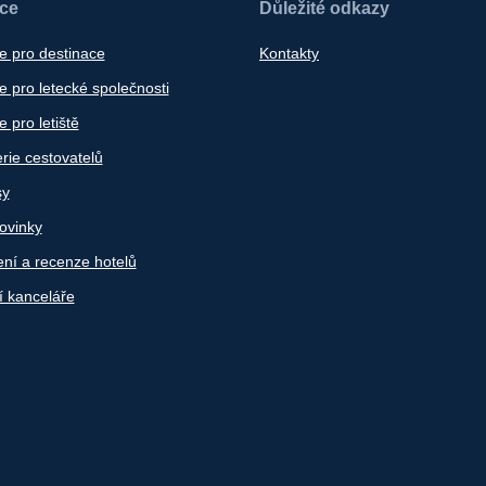
ace
Důležité odkazy
e pro destinace
Kontakty
 pro letecké společnosti
 pro letiště
rie cestovatelů
sy
ovinky
ní a recenze hotelů
í kanceláře