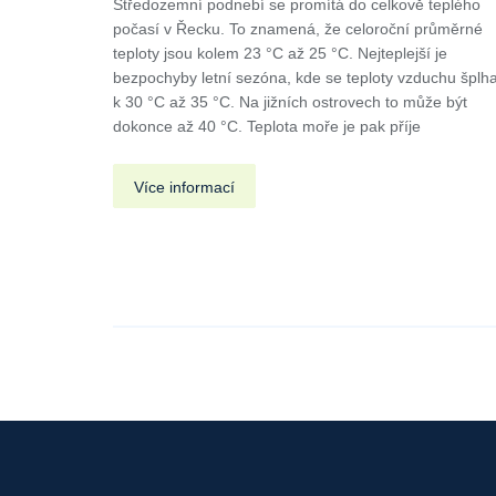
Středozemní podnebí se promítá do celkově teplého
počasí v Řecku. To znamená, že celoroční průměrné
teploty jsou kolem 23 °C až 25 °C. Nejteplejší je
bezpochyby letní sezóna, kde se teploty vzduchu šplha
k 30 °C až 35 °C. Na jižních ostrovech to může být
dokonce až 40 °C. Teplota moře je pak příje
Více informací