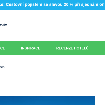
e: Cestovní pojištění se slevou 20 % při sjednání on
tvím.
DCE
INSPIRACE
RECENZE HOTELŮ
eden