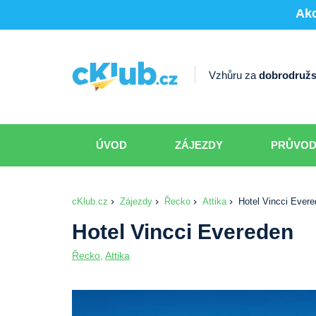
Akc
Vzhůru za
dobrodružs
ÚVOD
ZÁJEZDY
PRŮVO
cKlub.cz
Zájezdy
Řecko
Attika
Hotel Vincci Ever
Hotel Vincci Evereden
Řecko
,
Attika