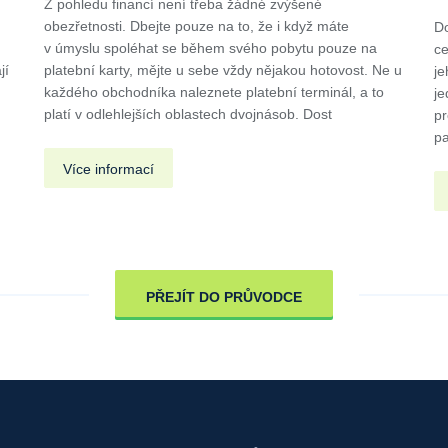
Z pohledu financí není třeba žádné zvýšené
obezřetnosti. Dbejte pouze na to, že i když máte
Do
v úmyslu spoléhat se během svého pobytu pouze na
ce
jí
platební karty, mějte u sebe vždy nějakou hotovost. Ne u
je
každého obchodníka naleznete platební terminál, a to
je
platí v odlehlejších oblastech dvojnásob. Dost
pr
pa
Více informací
PŘEJÍT DO PRŮVODCE