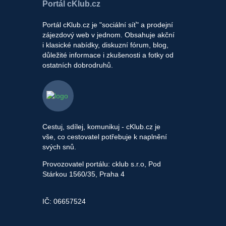
Portál cKlub.cz
Portál cKlub.cz je "sociální síť" a prodejní
zájezdový web v jednom. Obsahuje akční
i klasické nabídky, diskuzní fórum, blog,
důležité informace i zkušenosti a fotky od
ostatních dobrodruhů.
Cestuj, sdílej, komunikuj - cKlub.cz je
vše, co cestovatel potřebuje k naplnění
svých snů.
Provozovatel portálu: cklub s.r.o, Pod
Stárkou 1560/35, Praha 4
IČ: 06657524