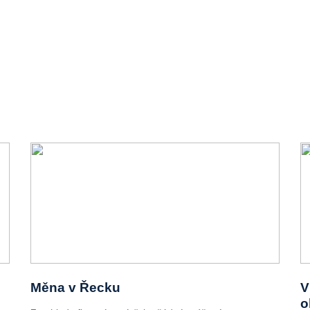
Měna v Řecku
V
o