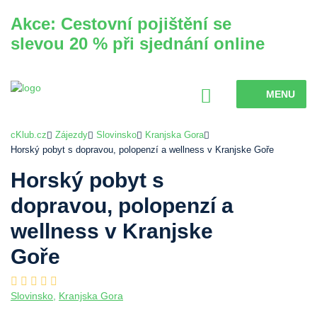
Akce: Cestovní pojištění se
slevou 20 % při sjednání online
MENU
cKlub.cz
Zájezdy
Slovinsko
Kranjska Gora
Horský pobyt s dopravou, polopenzí a wellness v Kranjske Goře
Horský pobyt s
dopravou, polopenzí a
wellness v Kranjske
Goře
Slovinsko
,
Kranjska Gora