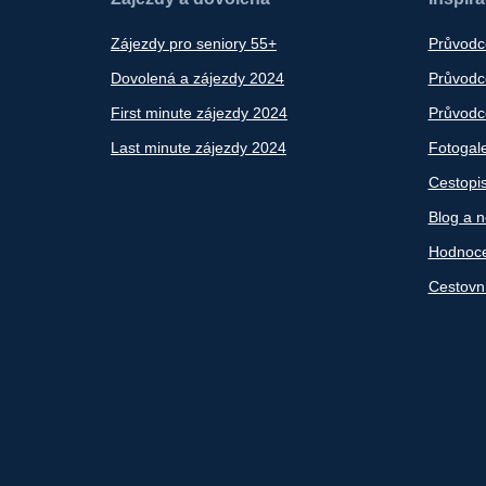
Zájezdy pro seniory 55+
Průvodc
Dovolená a zájezdy 2024
Průvodce
First minute zájezdy 2024
Průvodce
Last minute zájezdy 2024
Fotogale
Cestopi
Blog a n
Hodnoce
Cestovn