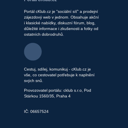
Portál cKlub.cz je "sociální síť" a prodejní
zájezdový web v jednom. Obsahuje akční
i klasické nabídky, diskuzní fórum, blog,
důležité informace i zkušenosti a fotky od
ostatních dobrodruhů.
Cestuj, sdílej, komunikuj - cKlub.cz je
vše, co cestovatel potřebuje k naplnění
svých snů.
Provozovatel portálu: cklub s.r.o, Pod
Stárkou 1560/35, Praha 4
IČ: 06657524