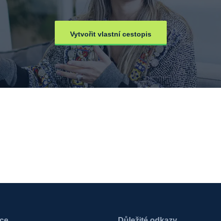
Vytvořit vlastní cestopis
ace
Důležité odkazy