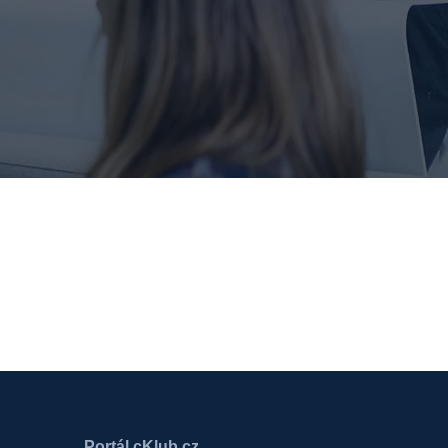
Portál cKlub.cz