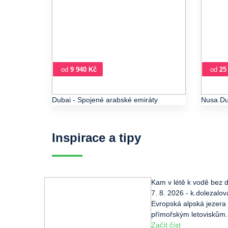
od
9 940 Kč
od
25
Dubai
- Spojené arabské emiráty
Nusa Du
Inspirace a tipy
Kam v létě k vodě bez d
7. 8. 2026 - k.dolezalov
Evropská alpská jezera 
přímořským letoviskům.
Začít číst