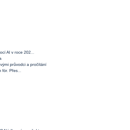
cí AI v roce 202...
a
vými průvodci a pročítání
fór. Přes...