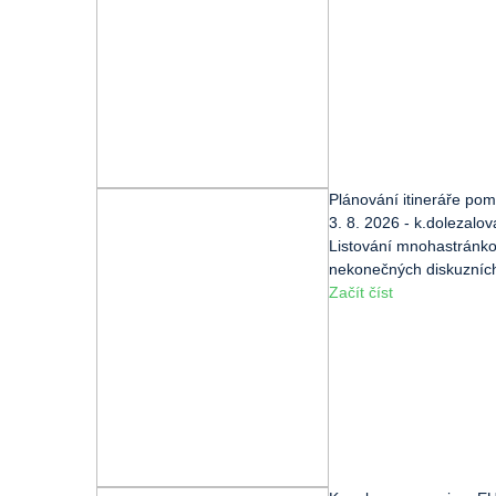
Plánování itineráře pomo
3. 8. 2026 - k.dolezalov
Listování mnohastránko
nekonečných diskuzních 
Začít číst