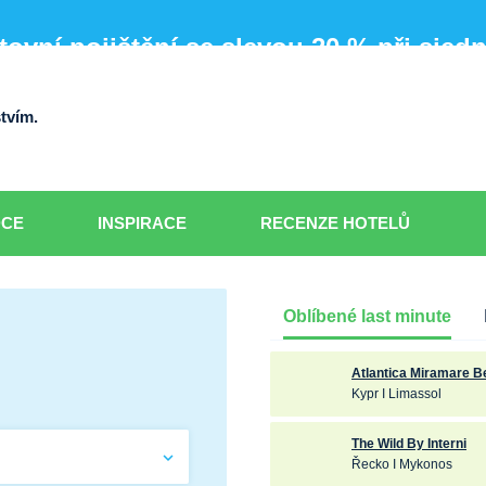
ovní pojištění se slevou 20 % při sjed
tvím.
DCE
INSPIRACE
RECENZE HOTELŮ
Oblíbené last minute
Atlantica Miramare 
Kypr I Limassol
The Wild By Interni
Řecko I Mykonos