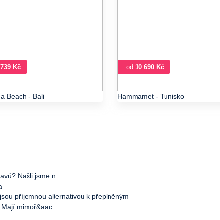
 739 Kč
od
10 690 Kč
a Beach
- Bali
Hammamet
- Tunisko
avů? Našli jsme n...
a
jsou příjemnou alternativou k přeplněným
 Mají mimoř&aac...