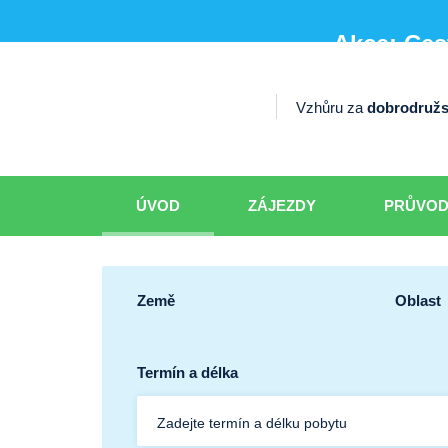
Akce: Cest
Vzhůru za
dobrodružs
ÚVOD
ZÁJEZDY
PRŮVO
Země
Oblast
Termín a délka
Zadejte termín a délku pobytu