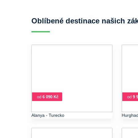
Oblíbené destinace našich zá
od
6 090 Kč
od
9 
Alanya
- Turecko
Hurgha