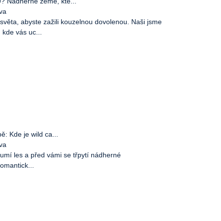
 Nádherné země, kte...
ova
 světa, abyste zažili kouzelnou dovolenou. Naši jsme
kde vás uc...
: Kde je wild ca...
ova
umí les a před vámi se třpytí nádherné
romantick...