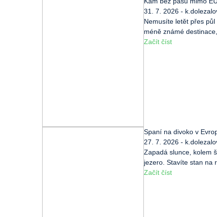
Kam bez pasu mimo EU?
31. 7. 2026 - k.dolezal
Nemusíte letět přes půl
méně známé destinace, 
Začít číst
Spaní na divoko v Evropě
27. 7. 2026 - k.dolezal
Zapadá slunce, kolem š
jezero. Stavíte stan na 
Začít číst