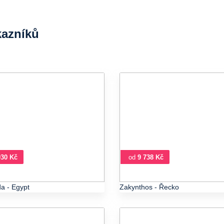
kazníků
930 Kč
od
9 738 Kč
da
- Egypt
Zakynthos
- Řecko