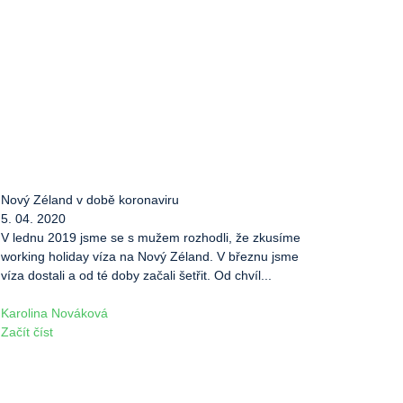
Nový Zéland v době koronaviru
5. 04. 2020
V lednu 2019 jsme se s mužem rozhodli, že zkusíme
working holiday víza na Nový Zéland. V březnu jsme
víza dostali a od té doby začali šetřit. Od chvíl...
Karolina Nováková
Začít číst