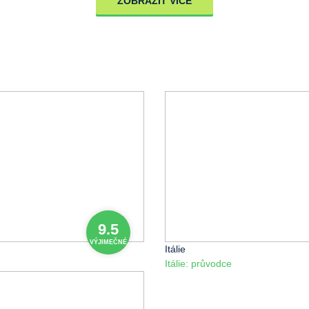
ZOBRAZIT VÍCE
9.5
VÝJIMEČNÉ
Itálie
Itálie: průvodce