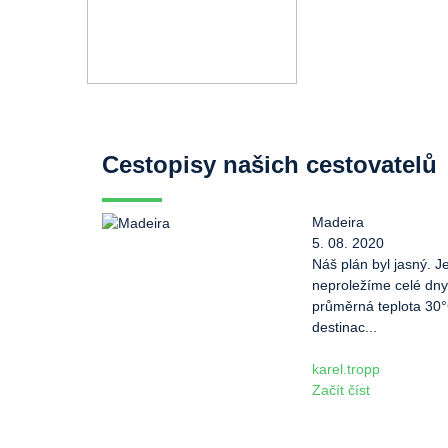
Cestopisy našich cestovatelů
Madeira
5. 08. 2020
Náš plán byl jasný. J
neproležíme celé dny
průměrná teplota 30
destinac...
karel.tropp
Začít číst