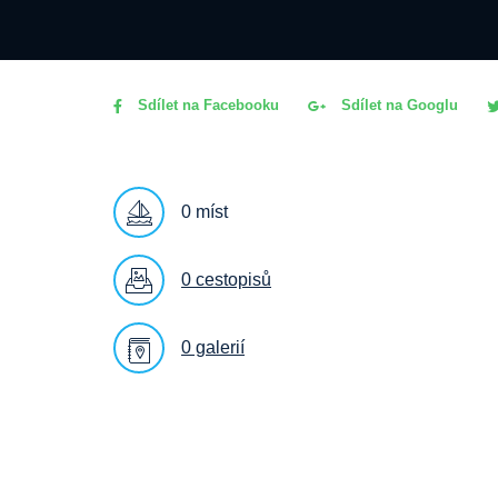
Sdílet na Facebooku
Sdílet na Googlu
0 míst
0 cestopisů
0 galerií