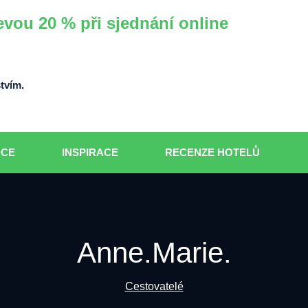
evou 20 % při sjednání online
tvím.
DCE
INSPIRACE
RECENZE HOTELŮ
Anne.Marie.
Cestovatelé