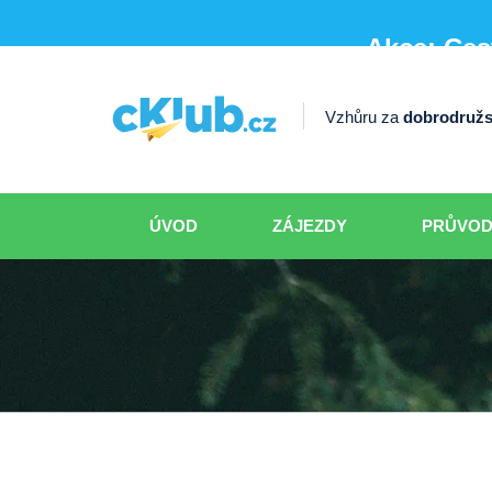
Akce: Cest
Vzhůru za
dobrodružs
ÚVOD
ZÁJEZDY
PRŮVO