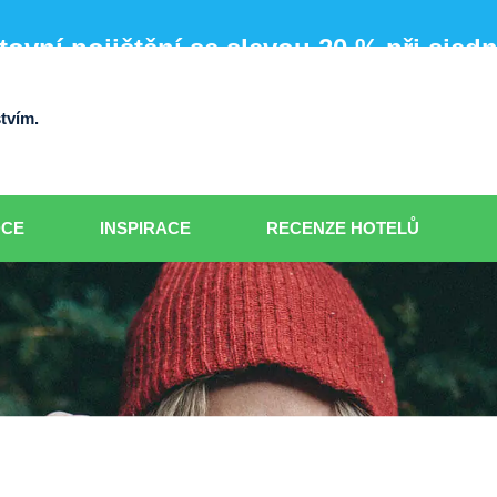
ovní pojištění se slevou 20 % při sjed
tvím.
DCE
INSPIRACE
RECENZE HOTELŮ