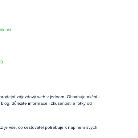
ečnosti
lů
 a prodejní zájezdový web v jednom. Obsahuje akční i
 blog, důležité informace i zkušenosti a fotky od
.cz je vše, co cestovatel potřebuje k naplnění svých