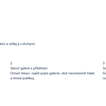
rii a sdílej ji s druhými.
2
3
Vytvoř galerii s příběhem
Sd
Označ lokaci, napiš popis galerie, vlož neomezeně fotek
Ga
a ihned publikuj.
ro