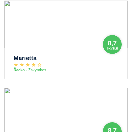
8,7
SKVĚLÉ
Marietta
Řecko
- Zakynthos
8,7