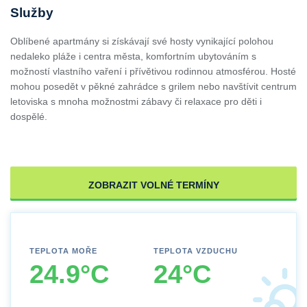
Služby
Oblíbené apartmány si získávají své hosty vynikající polohou
nedaleko pláže i centra města, komfortním ubytováním s
možností vlastního vaření i přívětivou rodinnou atmosférou. Hosté
mohou posedět v pěkné zahrádce s grilem nebo navštívit centrum
letoviska s mnoha možnostmi zábavy či relaxace pro děti i
dospělé.
ZOBRAZIT VOLNÉ TERMÍNY
TEPLOTA MOŘE
TEPLOTA VZDUCHU
24.9°C
24°C