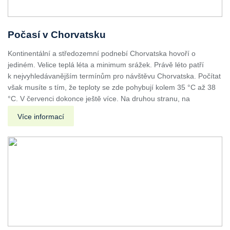
Počasí v Chorvatsku
Kontinentální a středozemní podnebí Chorvatska hovoří o
jediném. Velice teplá léta a minimum srážek. Právě léto patří
k nejvyhledávanějším termínům pro návštěvu Chorvatska. Počítat
však musíte s tím, že teploty se zde pohybují kolem 35 °C až 38
°C. V červenci dokonce ještě více. Na druhou stranu, na
Více informací