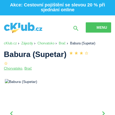
Akce: Cestovní pojištění se slevou 20 % při
sjednání online
MENU
cKlub.cz
Zájezdy
Chorvatsko
Brač
Babura (Supetar)
Babura (Supetar)
Chorvatsko
,
Brač