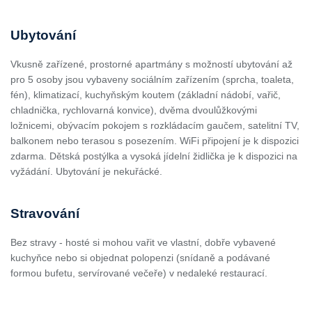
Ubytování
Vkusně zařízené, prostorné apartmány s možností ubytování až
pro 5 osoby jsou vybaveny sociálním zařízením (sprcha, toaleta,
fén), klimatizací, kuchyňským koutem (základní nádobí, vařič,
chladnička, rychlovarná konvice), dvěma dvoulůžkovými
ložnicemi, obývacím pokojem s rozkládacím gaučem, satelitní TV,
balkonem nebo terasou s posezením. WiFi připojení je k dispozici
zdarma. Dětská postýlka a vysoká jídelní židlička je k dispozici na
vyžádání. Ubytování je nekuřácké.
Stravování
Bez stravy - hosté si mohou vařit ve vlastní, dobře vybavené
kuchyňce nebo si objednat polopenzi (snídaně a podávané
formou bufetu, servírované večeře) v nedaleké restaurací.