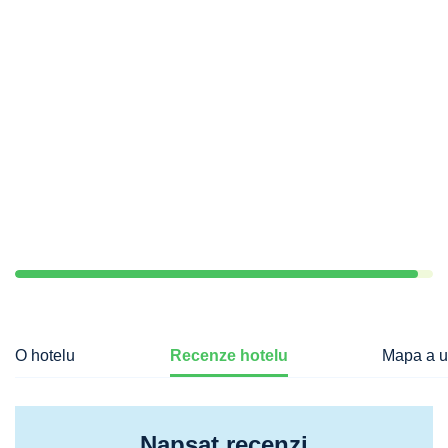
O hotelu
Recenze hotelu
Mapa a u
Napsat recenzi