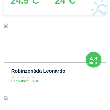
24.9°C
24°C
4,8
DOBRÉ
Robinzonáda Leonardo
Chorvatsko
- Hvar