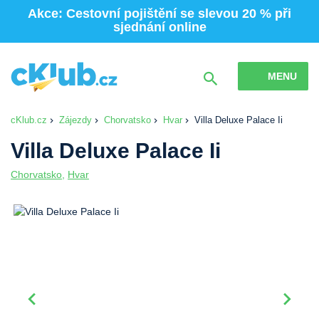
Akce: Cestovní pojištění se slevou 20 % při
sjednání online
MENU
cKlub.cz
Zájezdy
Chorvatsko
Hvar
Villa Deluxe Palace Ii
Villa Deluxe Palace Ii
Chorvatsko
,
Hvar