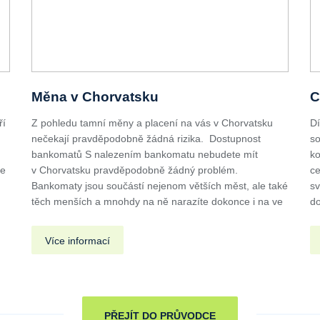
Měna v Chorvatsku
C
ří
Z pohledu tamní měny a placení na vás v Chorvatsku
Dí
nečekají pravděpodobně žádná rizika. Dostupnost
so
u
bankomatů S nalezením bankomatu nebudete mít
ko
de
v Chorvatsku pravděpodobně žádný problém.
ce
Bankomaty jsou součástí nejenom větších měst, ale také
sv
těch menších a mnohdy na ně narazíte dokonce i na ve
do
Více informací
PŘEJÍT DO PRŮVODCE