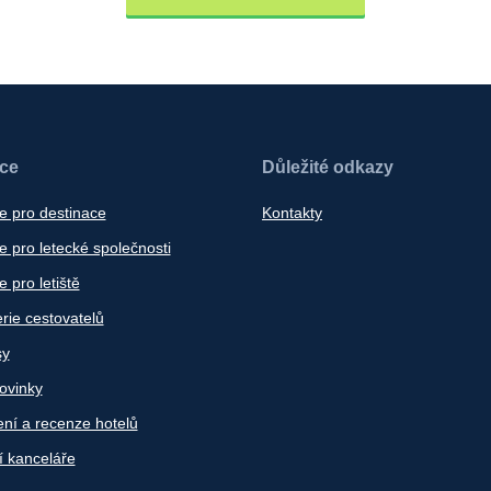
ace
Důležité odkazy
e pro destinace
Kontakty
 pro letecké společnosti
 pro letiště
rie cestovatelů
sy
ovinky
ní a recenze hotelů
í kanceláře