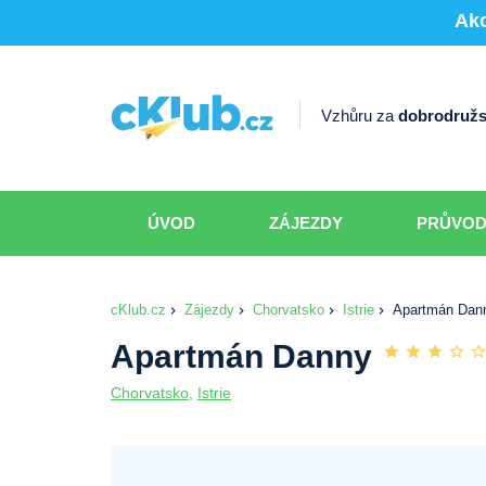
Akc
Vzhůru za
dobrodružs
ÚVOD
ZÁJEZDY
PRŮVO
cKlub.cz
Zájezdy
Chorvatsko
Istrie
Apartmán Dan
Apartmán Danny
Chorvatsko
,
Istrie