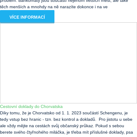
problém. Bankomaty jsou součástí nejenom větších měst, ale také
těch menších a mnohdy na ně narazíte dokonce i na ve
VÍCE INFORMACÍ
Cestovní doklady do Chorvatska
Díky tomu, že je Chorvatsko od 1. 1. 2023 součástí Schengenu, je
tedy vstup bez hranic - tzn. bez kontrol a dokladů. Pro jistotu u sebe
ale vždy mějte na cestách svůj občanský průkaz. Pokud s sebou
berete svého čtyřnohého miláčka, je třeba mít příslušné doklady, psa