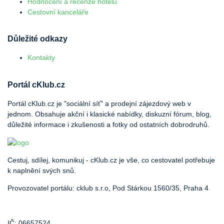
Hodnocení a recenze hotelů
Cestovní kanceláře
Důležité odkazy
Kontakty
Portál cKlub.cz
Portál cKlub.cz je "sociální síť" a prodejní zájezdový web v
jednom. Obsahuje akční i klasické nabídky, diskuzní fórum, blog,
důležité informace i zkušenosti a fotky od ostatních dobrodruhů.
Cestuj, sdílej, komunikuj - cKlub.cz je vše, co cestovatel potřebuje
k naplnění svých snů.
Provozovatel portálu: cklub s.r.o, Pod Stárkou 1560/35, Praha 4
IČ: 06657524