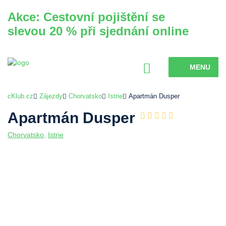
Akce: Cestovní pojištění se
slevou 20 % při sjednání online
MENU
cKlub.cz
Zájezdy
Chorvatsko
Istrie
Apartmán Dusper
Apartmán Dusper
Chorvatsko
,
Istrie