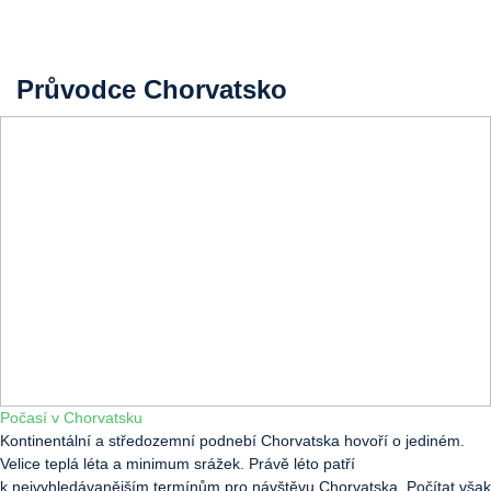
Průvodce Chorvatsko
Počasí v Chorvatsku
Kontinentální a středozemní podnebí Chorvatska hovoří o jediném.
Velice teplá léta a minimum srážek. Právě léto patří
k nejvyhledávanějším termínům pro návštěvu Chorvatska. Počítat však