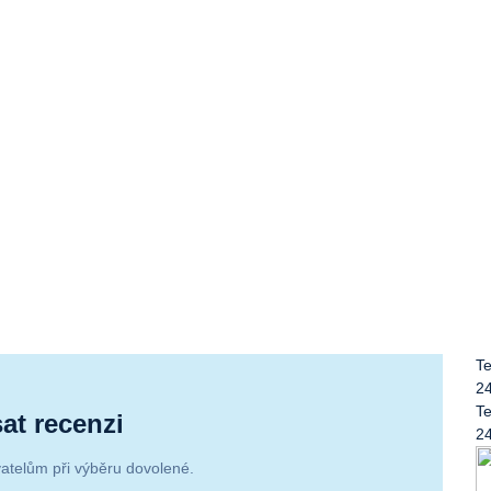
Te
2
Te
at recenzi
2
atelům při výběru dovolené.