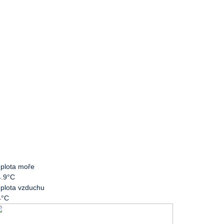
plota moře
4.9°C
plota vzduchu
4°C