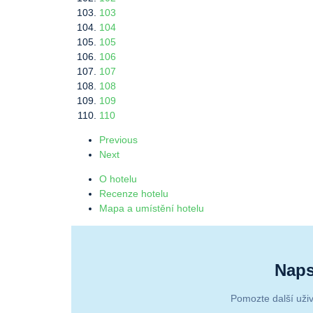
103
104
105
106
107
108
109
110
Previous
Next
O hotelu
Recenze hotelu
Mapa a umístění hotelu
Naps
Pomozte další uživ