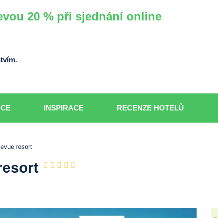
evou 20 % při sjednání online
tvím.
DCE
INSPIRACE
RECENZE HOTELŮ
levue resort
resort