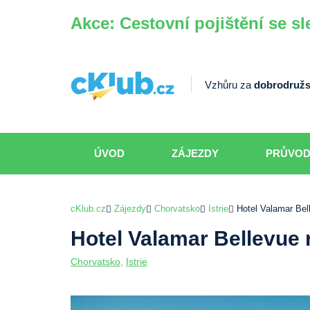
Akce: Cestovní pojištění se sl
Vzhůru za
dobrodružs
ÚVOD
ZÁJEZDY
PRŮVO
cKlub.cz
Zájezdy
Chorvatsko
Istrie
Hotel Valamar Bel
Hotel Valamar Bellevue 
Chorvatsko
,
Istrie