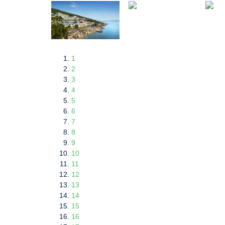
1
2
3
4
5
6
7
8
9
10
11
12
13
14
15
16