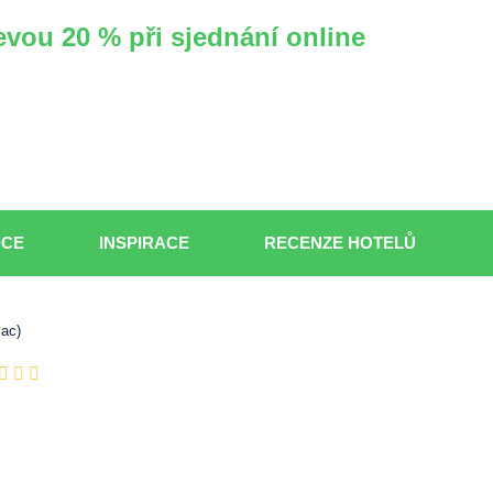
evou 20 % při sjednání online
DCE
INSPIRACE
RECENZE HOTELŮ
vac)