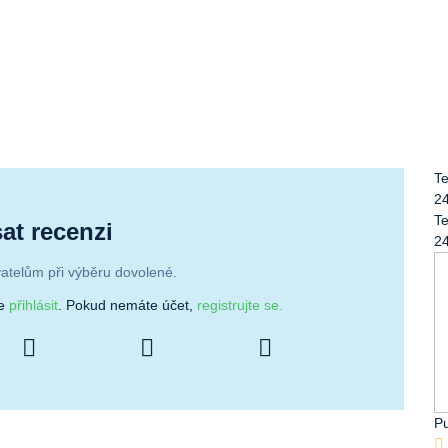
Te
2
Te
at recenzi
2
atelům při výběru dovolené.
se
přihlásit
. Pokud nemáte účet,
registrujte se.
Pu