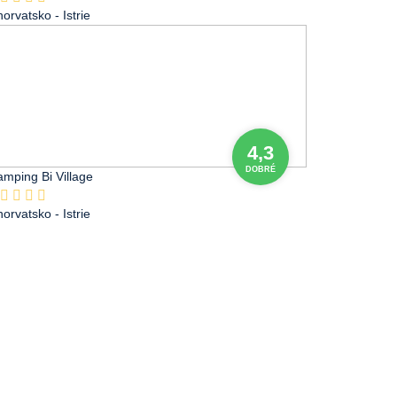
horvatsko
- Istrie
4,3
DOBRÉ
mping Bi Village
horvatsko
- Istrie