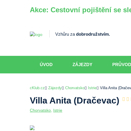
Akce: Cestovní pojištění se sl
Vzhůru za
dobrodružstvím.
ÚVOD
ZÁJEZDY
PRŮVO
cKlub.cz
Zájezdy
Chorvatsko
Istrie
Villa Anita (Drače
Villa Anita (Dračevac)
Chorvatsko
,
Istrie