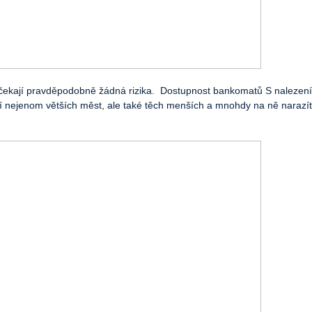
ečekají pravděpodobně žádná rizika. Dostupnost bankomatů S naleze
nejenom větších měst, ale také těch menších a mnohdy na ně narazít