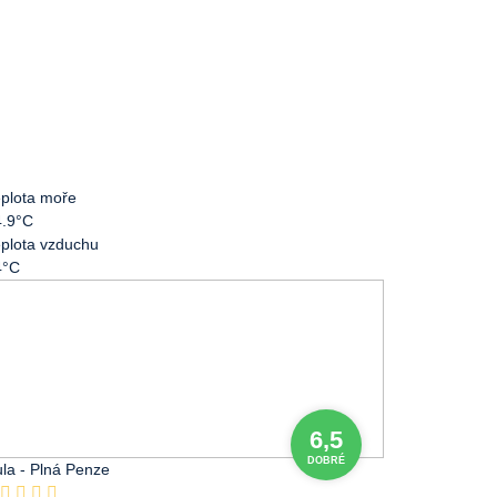
plota moře
4.9°C
plota vzduchu
4°C
6,5
DOBRÉ
la - Plná Penze