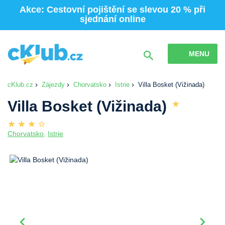
Akce: Cestovní pojištění se slevou 20 % při
sjednání online
MENU
cKlub.cz
Zájezdy
Chorvatsko
Istrie
Villa Bosket (Vižinada)
Villa Bosket (Vižinada)
Chorvatsko
,
Istrie