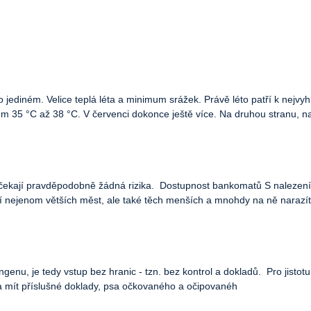
 jediném. Velice teplá léta a minimum srážek. Právě léto patří k nej
lem 35 °C až 38 °C. V červenci dokonce ještě více. Na druhou stranu, n
ečekají pravděpodobně žádná rizika. Dostupnost bankomatů S naleze
nejenom větších měst, ale také těch menších a mnohdy na ně narazít
genu, je tedy vstup bez hranic - tzn. bez kontrol a dokladů. Pro jisto
a mít příslušné doklady, psa očkovaného a očipovanéh