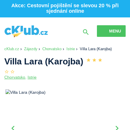
Akce: Cestovní pojištění se slevou 20 % při
sjednání online
MENU
cKlub.cz
Zájezdy
Chorvatsko
Istrie
Villa Lara (Karojba)
Villa Lara (Karojba)
Chorvatsko
,
Istrie