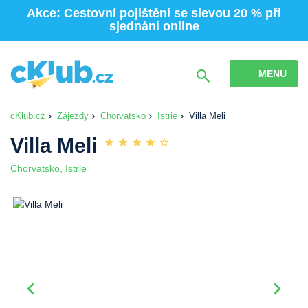
Akce: Cestovní pojištění se slevou 20 % při
sjednání online
MENU
cKlub.cz
Zájezdy
Chorvatsko
Istrie
Villa Meli
Villa Meli
Chorvatsko
,
Istrie