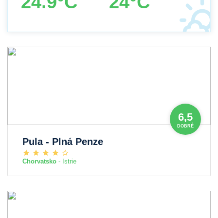
24.9°C
24°C
6,5
DOBRÉ
Pula - Plná Penze
Chorvatsko
- Istrie