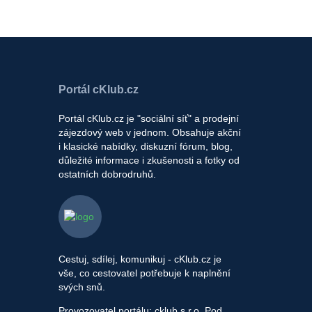
Portál cKlub.cz
Portál cKlub.cz je "sociální síť" a prodejní
zájezdový web v jednom. Obsahuje akční
i klasické nabídky, diskuzní fórum, blog,
důležité informace i zkušenosti a fotky od
ostatních dobrodruhů.
Cestuj, sdílej, komunikuj - cKlub.cz je
vše, co cestovatel potřebuje k naplnění
svých snů.
Provozovatel portálu: cklub s.r.o, Pod