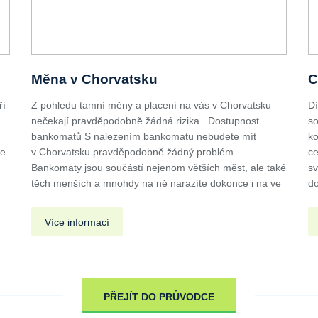
Měna v Chorvatsku
C
ří
Z pohledu tamní měny a placení na vás v Chorvatsku
Dí
nečekají pravděpodobně žádná rizika. Dostupnost
so
u
bankomatů S nalezením bankomatu nebudete mít
ko
de
v Chorvatsku pravděpodobně žádný problém.
ce
Bankomaty jsou součástí nejenom větších měst, ale také
sv
těch menších a mnohdy na ně narazíte dokonce i na ve
do
Více informací
PŘEJÍT DO PRŮVODCE