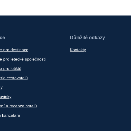
ace
Důležité odkazy
e pro destinace
Kontakty
 pro letecké společnosti
 pro letiště
rie cestovatelů
sy
ovinky
ní a recenze hotelů
í kanceláře