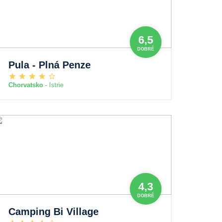
6,5
DOBRÉ
Pula - Plná Penze
Chorvatsko
- Istrie
4,3
DOBRÉ
Camping Bi Village