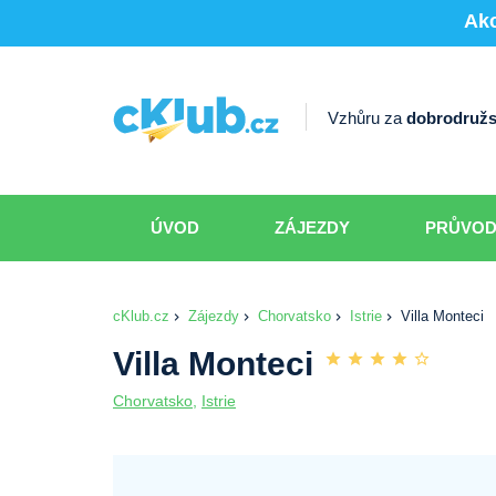
Akc
Vzhůru za
dobrodružs
ÚVOD
ZÁJEZDY
PRŮVO
cKlub.cz
Zájezdy
Chorvatsko
Istrie
Villa Monteci
Villa Monteci
Chorvatsko
,
Istrie