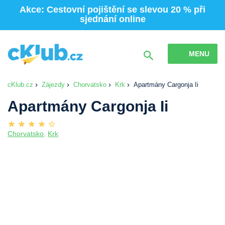
Akce: Cestovní pojištění se slevou 20 % při
sjednání online
MENU
cKlub.cz
Zájezdy
Chorvatsko
Krk
Apartmány Cargonja Ii
Apartmány Cargonja Ii
Chorvatsko
,
Krk