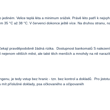
 jediném. Velice teplá léta a minimum srážek. Právě léto patří k nej
lem 35 °C až 38 °C. V červenci dokonce ještě více. Na druhou stranu, n
ečekají pravděpodobně žádná rizika. Dostupnost bankomatů S naleze
nejenom větších měst, ale také těch menších a mnohdy na ně narazít
genu, je tedy vstup bez hranic - tzn. bez kontrol a dokladů. Pro jisto
a mít příslušné doklady, psa očkovaného a očipovanéh