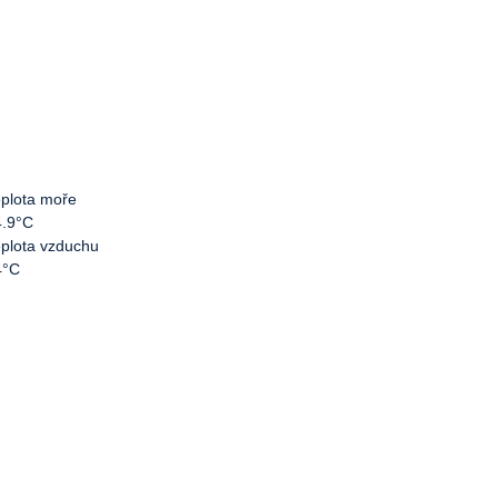
plota moře
4.9°C
plota vzduchu
4°C