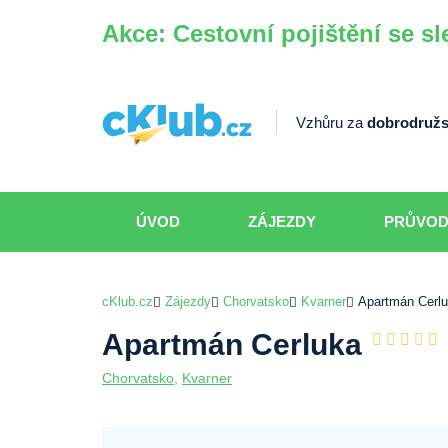
Akce: Cestovní pojištění se sl
Vzhůru za
dobrodružs
ÚVOD
ZÁJEZDY
PRŮVO
cKlub.cz
Zájezdy
Chorvatsko
Kvarner
Apartmán Cerl
Apartmán Cerluka
Chorvatsko
,
Kvarner