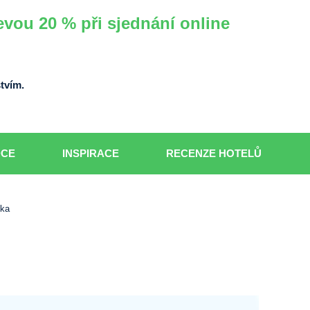
evou 20 % při sjednání online
tvím.
DCE
INSPIRACE
RECENZE HOTELŮ
uka