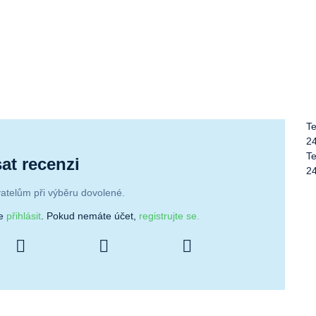
Te
2
Te
at recenzi
2
atelům při výběru dovolené.
se
přihlásit
. Pokud nemáte účet,
registrujte se.