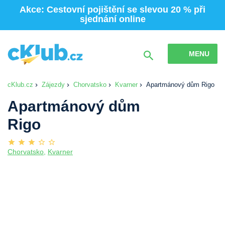
Akce: Cestovní pojištění se slevou 20 % při
sjednání online
MENU
cKlub.cz
Zájezdy
Chorvatsko
Kvarner
Apartmánový dům Rigo
Apartmánový dům
Rigo
Chorvatsko
,
Kvarner