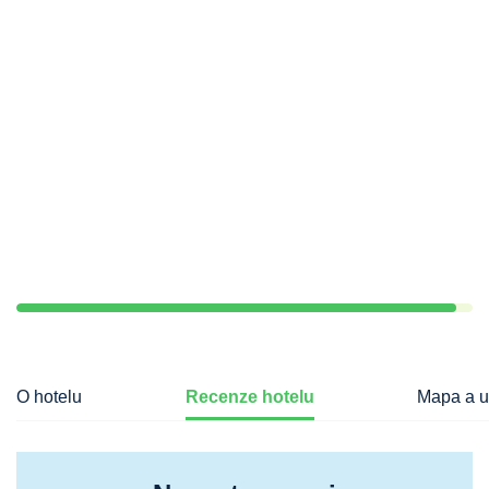
O hotelu
Recenze hotelu
Mapa a u