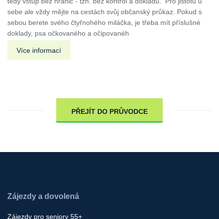
tedy vstup bez hranic - tzn. bez kontrol a dokladů. Pro jistotu u
sebe ale vždy mějte na cestách svůj občanský průkaz. Pokud s
sebou berete svého čtyřnohého miláčka, je třeba mít příslušné
doklady, psa očkovaného a očipovanéh
Více informací
PŘEJÍT DO PRŮVODCE
Zájezdy a dovolená
Zájezdy pro seniory 55+