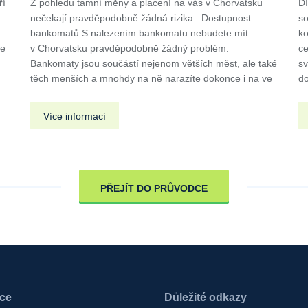
ří
Z pohledu tamní měny a placení na vás v Chorvatsku
Dí
nečekají pravděpodobně žádná rizika. Dostupnost
so
u
bankomatů S nalezením bankomatu nebudete mít
ko
de
v Chorvatsku pravděpodobně žádný problém.
ce
Bankomaty jsou součástí nejenom větších měst, ale také
sv
těch menších a mnohdy na ně narazíte dokonce i na ve
do
Více informací
PŘEJÍT DO PRŮVODCE
ace
Důležité odkazy