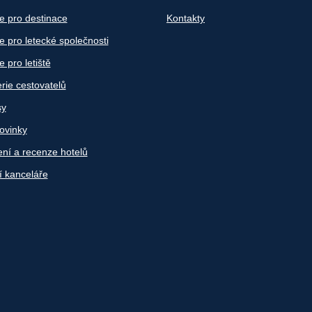
e pro destinace
Kontakty
 pro letecké společnosti
 pro letiště
rie cestovatelů
sy
ovinky
ní a recenze hotelů
í kanceláře