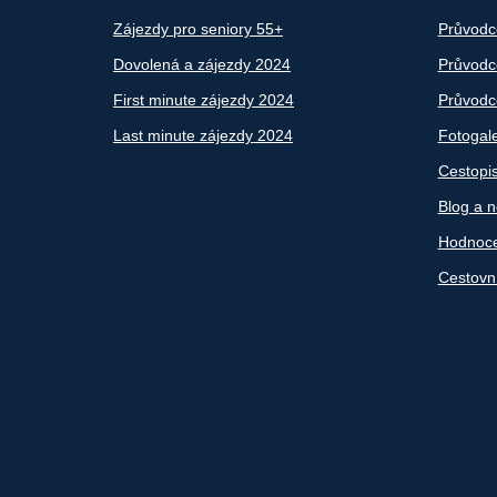
Zájezdy pro seniory 55+
Průvodc
Dovolená a zájezdy 2024
Průvodce
First minute zájezdy 2024
Průvodce
Last minute zájezdy 2024
Fotogale
Cestopi
Blog a n
Hodnoce
Cestovn