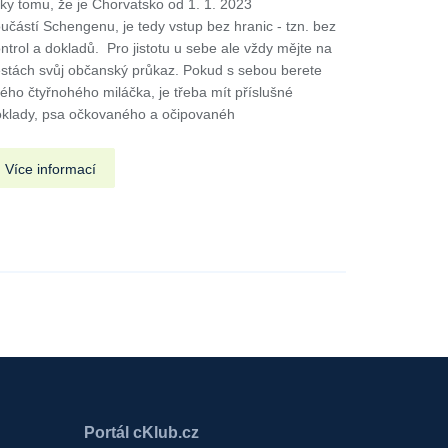
ky tomu, že je Chorvatsko od 1. 1. 2023
učástí Schengenu, je tedy vstup bez hranic - tzn. bez
ntrol a dokladů. Pro jistotu u sebe ale vždy mějte na
stách svůj občanský průkaz. Pokud s sebou berete
ého čtyřnohého miláčka, je třeba mít příslušné
klady, psa očkovaného a očipovanéh
Více informací
Portál cKlub.cz