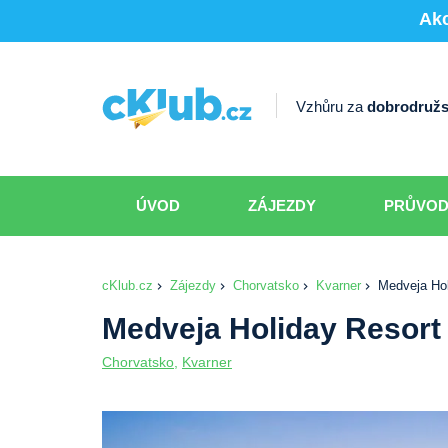
Akc
Vzhůru za
dobrodružs
ÚVOD
ZÁJEZDY
PRŮVO
cKlub.cz
Zájezdy
Chorvatsko
Kvarner
Medveja Hol
Medveja Holiday Resort
Chorvatsko
,
Kvarner