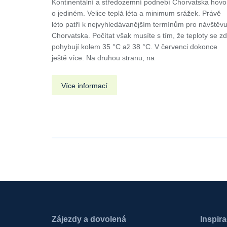
Kontinentální a středozemní podnebí Chorvatska hovo
o jediném. Velice teplá léta a minimum srážek. Právě
léto patří k nejvyhledávanějším termínům pro návštěv
Chorvatska. Počítat však musíte s tím, že teploty se z
pohybují kolem 35 °C až 38 °C. V červenci dokonce
ještě více. Na druhou stranu, na
Více informací
Zájezdy a dovolená
Inspir