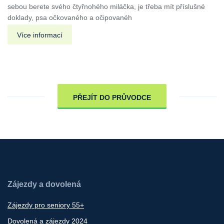
sebou berete svého čtyřnohého miláčka, je třeba mít příslušné
doklady, psa očkovaného a očipovanéh
Více informací
PŘEJÍT DO PRŮVODCE
Zájezdy a dovolená
Zájezdy pro seniory 55+
Dovolená a zájezdy 2024