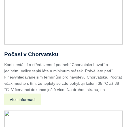
Počasí v Chorvatsku
Kontinentální a středozemní podnebí Chorvatska hovoří o
jediném. Velice teplá léta a minimum srážek. Právě léto patří
k nejvyhledávanějším termínům pro návštěvu Chorvatska. Počítat
však musíte s tím, že teploty se zde pohybují kolem 35 °C až 38
°C. V červenci dokonce ještě více. Na druhou stranu, na
Více informací