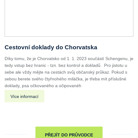
Cestovní doklady do Chorvatska
Díky tomu, že je Chorvatsko od 1. 1. 2023 součástí Schengenu, je
tedy vstup bez hranic - tzn. bez kontrol a dokladů. Pro jistotu u
sebe ale vždy mějte na cestách svůj občanský průkaz. Pokud s
sebou berete svého čtyřnohého miláčka, je třeba mít příslušné
doklady, psa očkovaného a očipovanéh
Více informací
PŘEJÍT DO PRŮVODCE