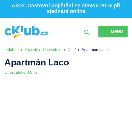
Akce: Cestovní pojištění se slevou 20 % při
sjednání online
MENU
cKlub.cz
Zájezdy
Chorvatsko
Omiš
Apartmán Laco
Apartmán Laco
Chorvatsko
,
Omiš