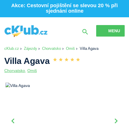
Akce: Cestovní pojištění se slevou 20 % při
sjednání online
MENU
cKlub.cz
Zájezdy
Chorvatsko
Omiš
Villa Agava
Villa Agava
Chorvatsko
,
Omiš