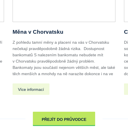
Měna v Chorvatsku
C
ří
Z pohledu tamní měny a placení na vás v Chorvatsku
Dí
nečekají pravděpodobně žádná rizika. Dostupnost
so
u
bankomatů S nalezením bankomatu nebudete mít
ko
de
v Chorvatsku pravděpodobně žádný problém.
ce
Bankomaty jsou součástí nejenom větších měst, ale také
sv
těch menších a mnohdy na ně narazíte dokonce i na ve
do
Více informací
PŘEJÍT DO PRŮVODCE