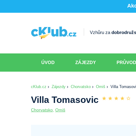
Akc
Vzhůru za
dobrodružs
ÚVOD
ZÁJEZDY
PRŮVO
cKlub.cz
Zájezdy
Chorvatsko
Omiš
Villa Tomasov
Villa Tomasovic
Chorvatsko
,
Omiš