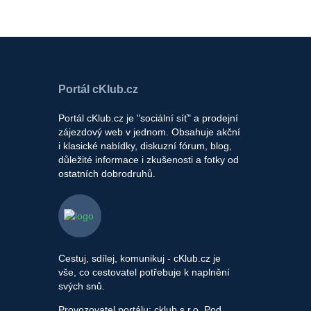
Portál cKlub.cz
Portál cKlub.cz je "sociální síť" a prodejní
zájezdový web v jednom. Obsahuje akční
i klasické nabídky, diskuzní fórum, blog,
důležité informace i zkušenosti a fotky od
ostatních dobrodruhů.
Cestuj, sdílej, komunikuj - cKlub.cz je
vše, co cestovatel potřebuje k naplnění
svých snů.
Provozovatel portálu: cklub s.r.o, Pod