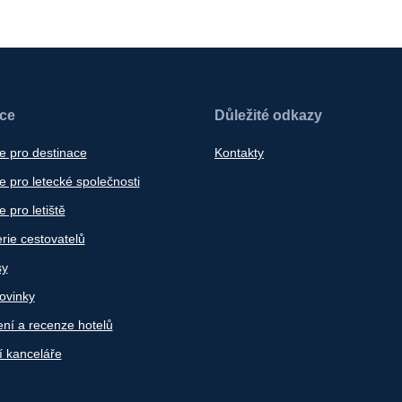
ace
Důležité odkazy
e pro destinace
Kontakty
 pro letecké společnosti
 pro letiště
rie cestovatelů
sy
ovinky
ní a recenze hotelů
í kanceláře