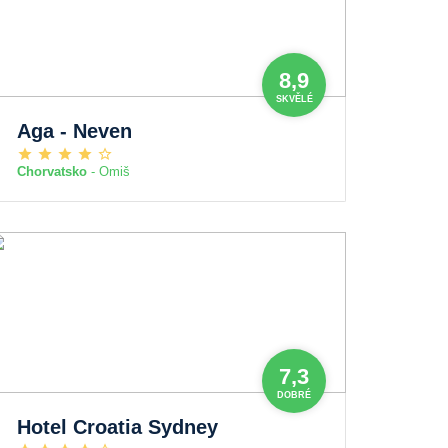
8,9
SKVĚLÉ
Aga - Neven
Chorvatsko
- Omiš
7,3
DOBRÉ
Hotel Croatia Sydney