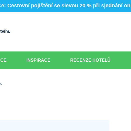
e: Cestovní pojištění se slevou 20 % při sjednání on
tvím.
DCE
INSPIRACE
RECENZE HOTELŮ
ic