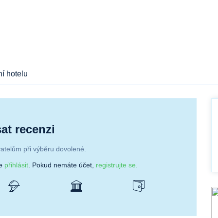
í hotelu
at recenzi
atelům při výběru dovolené.
se
přihlásit
. Pokud nemáte účet,
registrujte se.