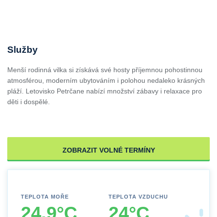
Služby
Menší rodinná vilka si získává své hosty příjemnou pohostinnou
atmosférou, moderním ubytováním i polohou nedaleko krásných
pláží. Letovisko Petrčane nabízí množství zábavy i relaxace pro
děti i dospělé.
ZOBRAZIT VOLNÉ TERMÍNY
TEPLOTA MOŘE
TEPLOTA VZDUCHU
24.9°C
24°C