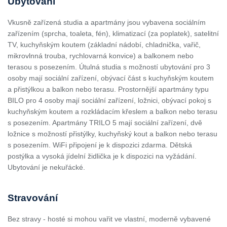
Ubytování
Vkusně zařízená studia a apartmány jsou vybavena sociálním
zařízením (sprcha, toaleta, fén), klimatizací (za poplatek), satelitní
TV, kuchyňským koutem (základní nádobí, chladnička, vařič,
mikrovlnná trouba, rychlovarná konvice) a balkonem nebo
terasou s posezením. Útulná studia s možností ubytování pro 3
osoby mají sociální zařízení, obývací část s kuchyňským koutem
a přistýlkou a balkon nebo terasu. Prostornější apartmány typu
BILO pro 4 osoby mají sociální zařízení, ložnici, obývací pokoj s
kuchyňským koutem a rozkládacím křeslem a balkon nebo terasu
s posezením. Apartmány TRILO 5 mají sociální zařízení, dvě
ložnice s možností přistýlky, kuchyňský kout a balkon nebo terasu
s posezením. WiFi připojení je k dispozici zdarma. Dětská
postýlka a vysoká jídelní židlička je k dispozici na vyžádání.
Ubytování je nekuřácké.
Stravování
Bez stravy - hosté si mohou vařit ve vlastní, moderně vybavené