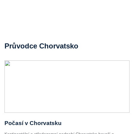
Průvodce Chorvatsko
Počasí v Chorvatsku
Kontinentální a středozemní podnebí Chorvatska hovoří o