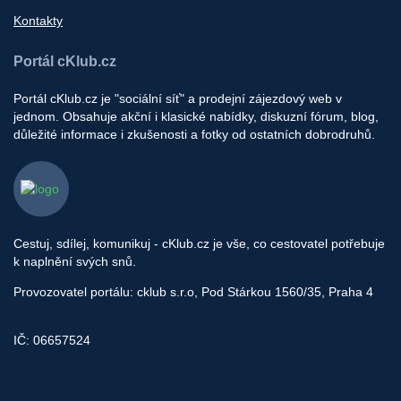
Kontakty
Portál cKlub.cz
Portál cKlub.cz je "sociální síť" a prodejní zájezdový web v
jednom. Obsahuje akční i klasické nabídky, diskuzní fórum, blog,
důležité informace i zkušenosti a fotky od ostatních dobrodruhů.
Cestuj, sdílej, komunikuj - cKlub.cz je vše, co cestovatel potřebuje
k naplnění svých snů.
Provozovatel portálu: cklub s.r.o, Pod Stárkou 1560/35, Praha 4
IČ: 06657524