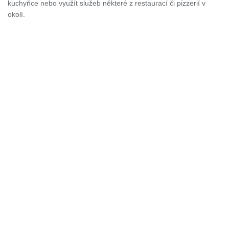
kuchyňce nebo využít služeb některé z restaurací či pizzerií v
okolí.