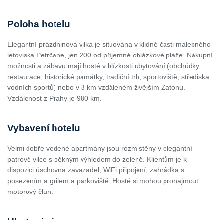
Poloha hotelu
Elegantní prázdninová vilka je situována v klidné části malebného
letoviska Petrčane, jen 200 od příjemné oblázkové pláže. Nákupní
možnosti a zábavu mají hosté v blízkosti ubytování (obchůdky,
restaurace, historické památky, tradiční trh, sportoviště, střediska
vodních sportů) nebo v 3 km vzdáleném živějším Zatonu.
Vzdálenost z Prahy je 980 km.
Vybavení hotelu
Velmi dobře vedené apartmány jsou rozmístěny v elegantní
patrové vilce s pěkným výhledem do zeleně. Klientům je k
dispozici úschovna zavazadel, WiFi připojení, zahrádka s
posezením a grilem a parkoviště. Hosté si mohou pronajmout
motorový člun.