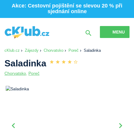
Akce: Cestovní pojištění se slevou 20 % při
sjednání online
MENU
cKlub.cz
Zájezdy
Chorvatsko
Poreč
Saladinka
Saladinka
Chorvatsko
,
Poreč