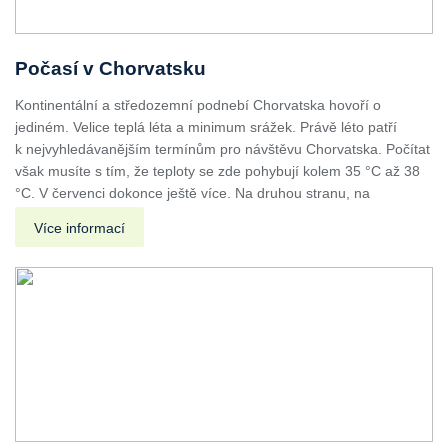
Počasí v Chorvatsku
Kontinentální a středozemní podnebí Chorvatska hovoří o
jediném. Velice teplá léta a minimum srážek. Právě léto patří
k nejvyhledávanějším termínům pro návštěvu Chorvatska. Počítat
však musíte s tím, že teploty se zde pohybují kolem 35 °C až 38
°C. V červenci dokonce ještě více. Na druhou stranu, na
Více informací