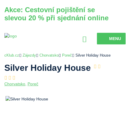
Akce: Cestovní pojištění se
slevou 20 % při sjednání online
MENU
cKlub.cz
Zájezdy
Chorvatsko
Poreč
Silver Holiday House
Silver Holiday House
Chorvatsko
,
Poreč