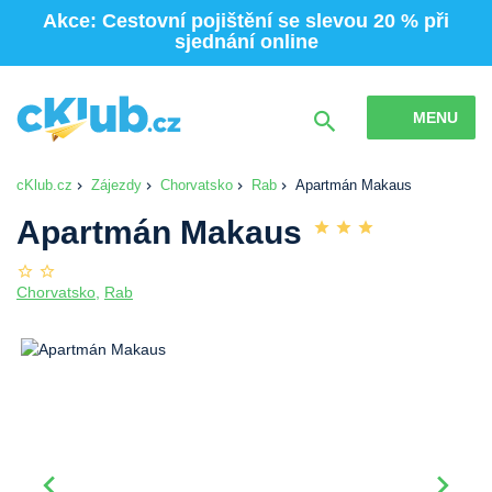
Akce: Cestovní pojištění se slevou 20 % při
sjednání online
MENU
cKlub.cz
Zájezdy
Chorvatsko
Rab
Apartmán Makaus
Apartmán Makaus
Chorvatsko
,
Rab