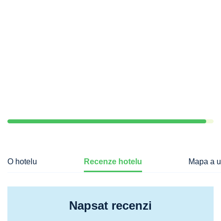
O hotelu
Recenze hotelu
Mapa a u
Napsat recenzi