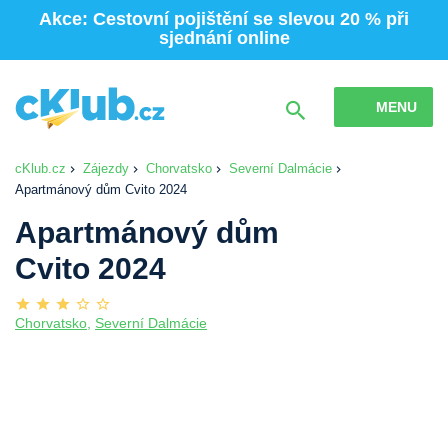
Akce: Cestovní pojištění se slevou 20 % při
sjednání online
MENU
cKlub.cz
Zájezdy
Chorvatsko
Severní Dalmácie
Apartmánový dům Cvito 2024
Apartmánový dům
Cvito 2024
Chorvatsko
,
Severní Dalmácie