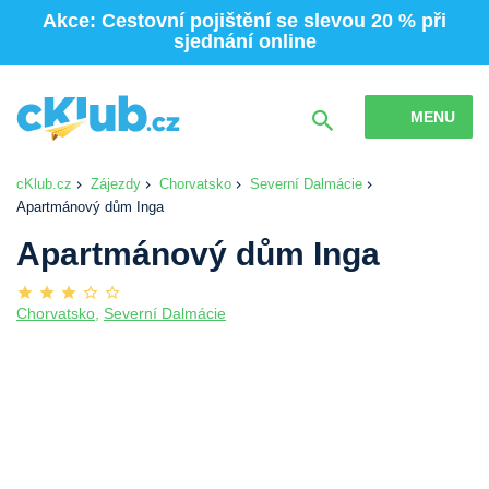
Akce: Cestovní pojištění se slevou 20 % při
sjednání online
MENU
cKlub.cz
Zájezdy
Chorvatsko
Severní Dalmácie
Apartmánový dům Inga
Apartmánový dům Inga
Chorvatsko
,
Severní Dalmácie