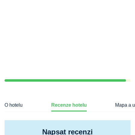
O hotelu
Recenze hotelu
Mapa a u
Napsat recenzi