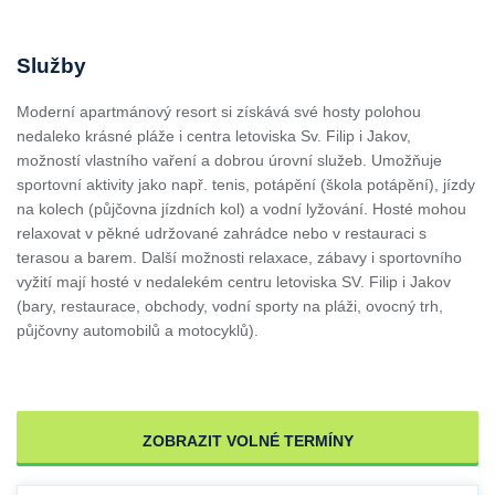
Služby
Moderní apartmánový resort si získává své hosty polohou
nedaleko krásné pláže i centra letoviska Sv. Filip i Jakov,
možností vlastního vaření a dobrou úrovní služeb. Umožňuje
sportovní aktivity jako např. tenis, potápění (škola potápění), jízdy
na kolech (půjčovna jízdních kol) a vodní lyžování. Hosté mohou
relaxovat v pěkné udržované zahrádce nebo v restauraci s
terasou a barem. Další možnosti relaxace, zábavy i sportovního
vyžití mají hosté v nedalekém centru letoviska SV. Filip i Jakov
(bary, restaurace, obchody, vodní sporty na pláži, ovocný trh,
půjčovny automobilů a motocyklů).
ZOBRAZIT VOLNÉ TERMÍNY