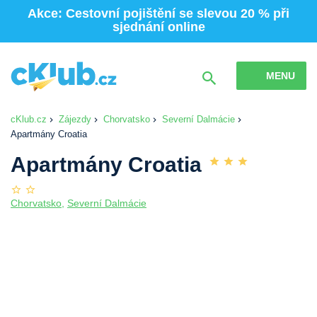
Akce: Cestovní pojištění se slevou 20 % při
sjednání online
MENU
cKlub.cz
Zájezdy
Chorvatsko
Severní Dalmácie
Apartmány Croatia
Apartmány Croatia
Chorvatsko
,
Severní Dalmácie