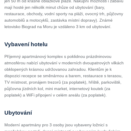
jen 50 m od krásné oblázkové pláže. Nákupní možnosti i zábavu
mají hosté jen několik minut chůze od ubytování (bary,
restaurace, obchody, vodní sporty na pláži, ovocný trh, půjčovny
automobilů a motocyklů, zastávka místní dopravy). Známé
letovisko Biograd na Moru je vzdáleno 3 km od ubytování.
Vybavení hotelu
Příjemný apartmánový komplex s poklidnou prázdninovou
atmosférou nabízí ubytování v moderních dvoupatrových vilkách
obklopených krásnou udržovanou zahradou. Klientům je k
dispozici recepce se směnárnou a barem, restaurace s terasou,
TV místnost, pronájem trezorů (za poplatek), hřiště, parkoviště,
půjčovna jízdních kol, mini market, internetový koutek (za
poplatek) a WiFi připojení v celém areálu (za poplatek).
Ubytování
Moderní apartmány pro 3 osoby jsou vybaveny ložnicí s