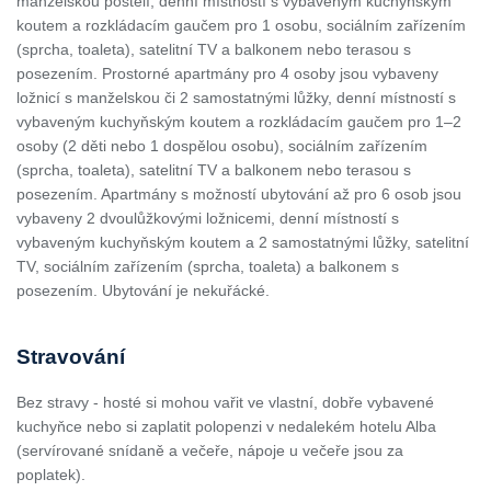
manželskou postelí, denní místností s vybaveným kuchyňským
koutem a rozkládacím gaučem pro 1 osobu, sociálním zařízením
(sprcha, toaleta), satelitní TV a balkonem nebo terasou s
posezením. Prostorné apartmány pro 4 osoby jsou vybaveny
ložnicí s manželskou či 2 samostatnými lůžky, denní místností s
vybaveným kuchyňským koutem a rozkládacím gaučem pro 1–2
osoby (2 děti nebo 1 dospělou osobu), sociálním zařízením
(sprcha, toaleta), satelitní TV a balkonem nebo terasou s
posezením. Apartmány s možností ubytování až pro 6 osob jsou
vybaveny 2 dvoulůžkovými ložnicemi, denní místností s
vybaveným kuchyňským koutem a 2 samostatnými lůžky, satelitní
TV, sociálním zařízením (sprcha, toaleta) a balkonem s
posezením. Ubytování je nekuřácké.
Stravování
Bez stravy - hosté si mohou vařit ve vlastní, dobře vybavené
kuchyňce nebo si zaplatit polopenzi v nedalekém hotelu Alba
(servírované snídaně a večeře, nápoje u večeře jsou za
poplatek).