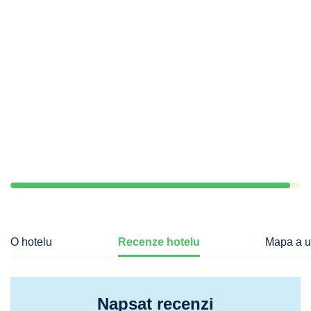
O hotelu
Recenze hotelu
Mapa a u
Napsat recenzi