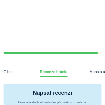
O hotelu
Recenze hotelu
Mapa a u
Napsat recenzi
Pomozte další uživatelům při výběru dovolené.