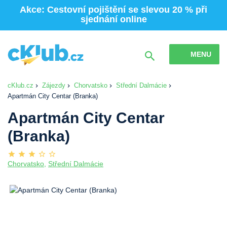
Akce: Cestovní pojištění se slevou 20 % při
sjednání online
MENU
cKlub.cz
Zájezdy
Chorvatsko
Střední Dalmácie
Apartmán City Centar (Branka)
Apartmán City Centar
(Branka)
Chorvatsko
,
Střední Dalmácie