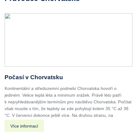
Počasí v Chorvatsku
Kontinentální a středozemní podnebí Chorvatska hovoří o
jediném. Velice teplá léta a minimum srážek. Právě léto patří
k nejvyhledávanějším termínům pro návštěvu Chorvatska. Počítat
však musíte s tím, že teploty se zde pohybují kolem 35 °C až 38
°C. V červenci dokonce ještě více. Na druhou stranu, na
Více informací