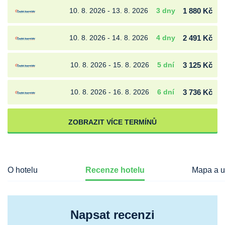
10. 8. 2026 - 13. 8. 2026
3 dny
1 880 Kč
10. 8. 2026 - 14. 8. 2026
4 dny
2 491 Kč
10. 8. 2026 - 15. 8. 2026
5 dní
3 125 Kč
10. 8. 2026 - 16. 8. 2026
6 dní
3 736 Kč
ZOBRAZIT VÍCE TERMÍNŮ
O hotelu
Recenze hotelu
Mapa a u
Napsat recenzi