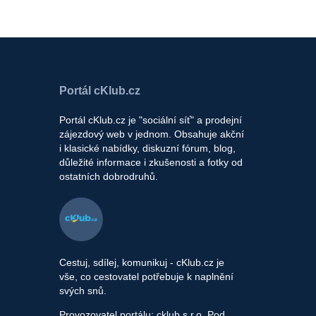
Portál cKlub.cz
Portál cKlub.cz je "sociální síť" a prodejní
zájezdový web v jednom. Obsahuje akční
i klasické nabídky, diskuzní fórum, blog,
důležité informace i zkušenosti a fotky od
ostatních dobrodruhů.
Cestuj, sdílej, komunikuj - cKlub.cz je
vše, co cestovatel potřebuje k naplnění
svých snů.
Provozovatel portálu: cklub s.r.o, Pod