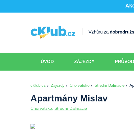
Akc
Vzhůru za
dobrodružs
ÚVOD
ZÁJEZDY
PRŮVO
cKlub.cz
Zájezdy
Chorvatsko
Střední Dalmácie
Ap
Apartmány Mislav
Chorvatsko
,
Střední Dalmácie