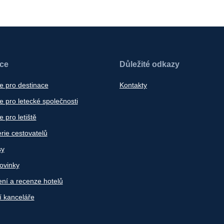
ace
Důležité odkazy
e pro destinace
Kontakty
 pro letecké společnosti
 pro letiště
rie cestovatelů
sy
ovinky
ní a recenze hotelů
í kanceláře