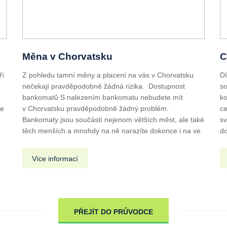
Měna v Chorvatsku
C
ří
Z pohledu tamní měny a placení na vás v Chorvatsku
Dí
nečekají pravděpodobně žádná rizika. Dostupnost
so
u
bankomatů S nalezením bankomatu nebudete mít
ko
de
v Chorvatsku pravděpodobně žádný problém.
ce
Bankomaty jsou součástí nejenom větších měst, ale také
sv
těch menších a mnohdy na ně narazíte dokonce i na ve
do
Více informací
PŘEJÍT DO PRŮVODCE