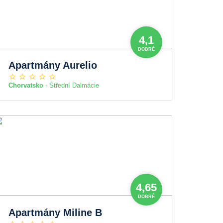
4,1
DOBRÉ
Apartmány Aurelio
Chorvatsko
- Střední Dalmácie
4,65
DOBRÉ
Apartmány Miline B